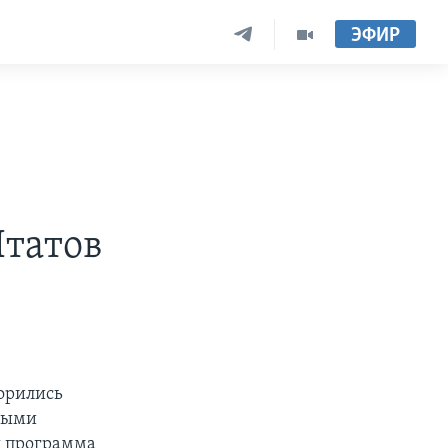
ЭФИР
татов
орились
ными
я программа