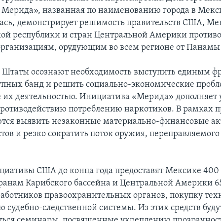
Мерида», названная по наименованию города в Мекси
ась, демонстрирует решимость правительств США, Мек
й республики и стран Центральной Америки противо
рганизациям, орудующим во всем регионе от Панамы
 Штаты осознают необходимость выступить единым ф
упных банд и решить социально-экономические проб
их деятельностью. Инициатива «Мерида» дополняет 
ротиводействию потреблению наркотиков. В рамках 
тся выявить незаконные материально-финансовые а
тов и резко сократить поток оружия, переправляемого
циативы США до конца года предоставят Мексике 400
транам Карибского бассейна и Центральной Америки 
работников правоохранительных органов, покупку тех
 судебно-следственной системы. Из этих средств буду
ься семинары, посвященные укреплению прозрачнос