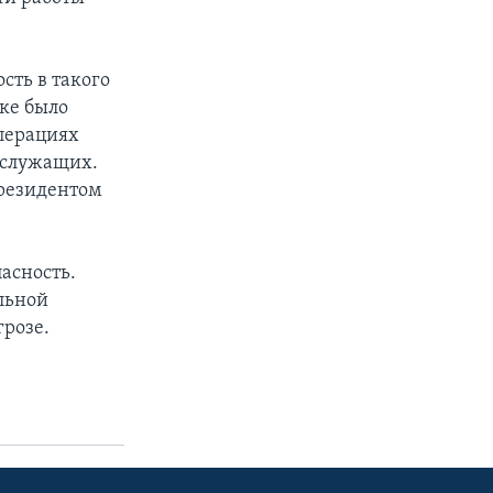
сть в такого
ке было
операциях
ослужащих.
президентом
асность.
льной
грозе.