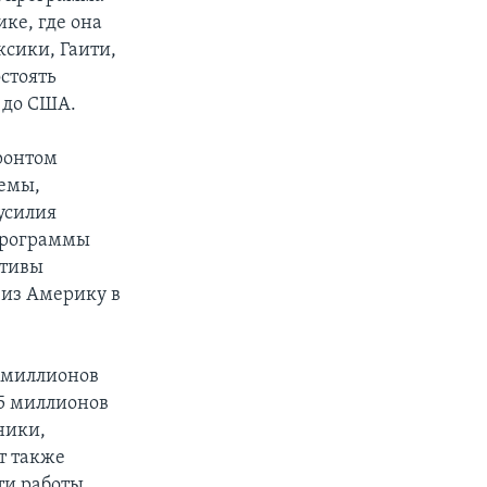
ке, где она
сики, Гаити,
стоять
 до США.
ронтом
лемы,
усилия
программы
ктивы
 из Америку в
 миллионов
65 миллионов
ники,
т также
ти работы