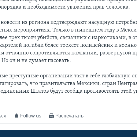
опорядка и необходимости уважения прав человека.
новости из региона подтверждают насущную потребно
сных мероприятиях. Только в нынешнем году в Мекси
лее трех тысяч убийств, связанных с наркотиками, в 
картелей погибли более трехсот полицейских и военн
ы отчаянно сопротивляются кампании, развернутой 
Но он и не думает пасовать.
е преступные организации таят в себе глобальную оп
татировать, что правительства Мексики, стран Центра
единенных Штатов будут сообща противостоять этой у
ься
Follow us
Распечатать