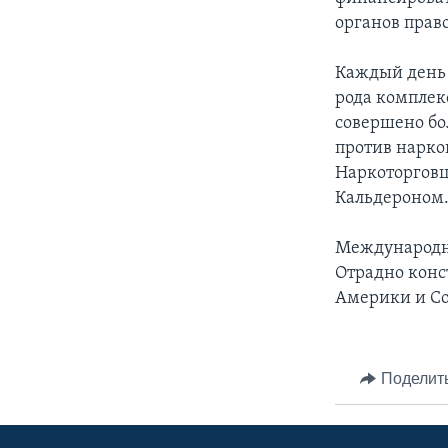
органов прав
Каждый день 
рода комплек
совершено бо
против нарко
Наркоторговц
Кальдероном. 
Международны
Отрадно конс
Америки и Со
Поделит