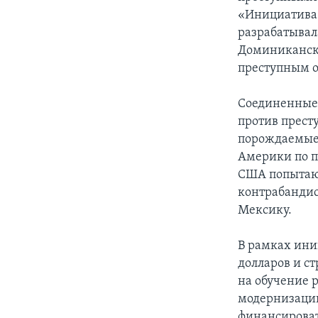
«Инициатива 
разрабатывал
Доминиканско
преступным о
Соединенные
против прест
порождаемые 
Америки по п
США попытаю
контрабандис
Мексику.
В рамках ини
долларов и с
на обучение 
модернизацию
финансироват