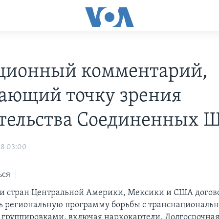
ционный комментарий,
ающий точку зрения
тельства Соединенных Ш
08 03:00
ься
и стран Центральной Америки, Мексики и США догов
ь региональную программу борьбы с транснациональ
группировками, включая наркокартели. Долгосрочна