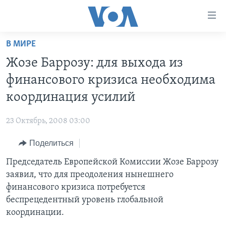
Линки
доступности
Перейти
В МИРЕ
на
ГЛАВНОЕ
Жозе Баррозу: для выхода из
основной
ПРОГРАММЫ
контент
финансового кризиса необходима
ПРОЕКТЫ
Перейти
АМЕРИКА
координация усилий
к
ЭКСПЕРТИЗА
НОВОСТИ ЗА МИНУТУ
УЧИМ АНГЛИЙСКИЙ
основной
23 Октябрь, 2008 03:00
ИНТЕРВЬЮ
ИТОГИ
НАША АМЕРИКАНСКАЯ ИСТОРИЯ
навигации
Перейти
Поделиться
ФАКТЫ ПРОТИВ ФЕЙКОВ
ПОЧЕМУ ЭТО ВАЖНО?
А КАК В АМЕРИКЕ?
в
Председатель Европейской Комиссии Жозе Баррозу
ЗА СВОБОДУ ПРЕССЫ
ДИСКУССИЯ VOA
АРТЕФАКТЫ
поиск
заявил, что для преодоления нынешнего
УЧИМ АНГЛИЙСКИЙ
ДЕТАЛИ
АМЕРИКАНСКИЕ ГОРОДКИ
финансового кризиса потребуется
ВИДЕО
беспрецедентный уровень глобальной
НЬЮ-ЙОРК NEW YORK
ТЕСТЫ
координации.
ПОДПИСКА НА НОВОСТИ
АМЕРИКА. БОЛЬШОЕ ПУТЕШЕСТВИЕ