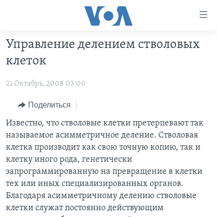
Линки
доступности
Перейти
Управление делением стволовых
на
ГЛАВНОЕ
клеток
основной
ПРОГРАММЫ
контент
21 Октябрь, 2008 03:00
ПРОЕКТЫ
Перейти
АМЕРИКА
к
ЭКСПЕРТИЗА
НОВОСТИ ЗА МИНУТУ
УЧИМ АНГЛИЙСКИЙ
Поделиться
основной
ИНТЕРВЬЮ
ИТОГИ
НАША АМЕРИКАНСКАЯ ИСТОРИЯ
Известно, что стволовые клетки претерпевают так
навигации
называемое асимметричное деление. Стволовая
Перейти
ФАКТЫ ПРОТИВ ФЕЙКОВ
ПОЧЕМУ ЭТО ВАЖНО?
А КАК В АМЕРИКЕ?
клетка производит как свою точную копию, так и
в
ЗА СВОБОДУ ПРЕССЫ
ДИСКУССИЯ VOA
АРТЕФАКТЫ
клетку иного рода, генетически
поиск
запрограммированную на превращение в клетки
УЧИМ АНГЛИЙСКИЙ
ДЕТАЛИ
АМЕРИКАНСКИЕ ГОРОДКИ
тех или иных специализированных органов.
ВИДЕО
НЬЮ-ЙОРК NEW YORK
ТЕСТЫ
Благодаря асимметричному делению стволовые
клетки служат постоянно действующим
ПОДПИСКА НА НОВОСТИ
АМЕРИКА. БОЛЬШОЕ ПУТЕШЕСТВИЕ