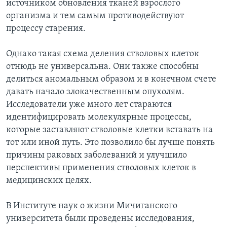
источником обновления тканей взрослого
организма и тем самым противодействуют
Learning English
процессу старения.
СОЦИАЛЬНЫЕ СЕТИ
Однако такая схема деления стволовых клеток
отнюдь не универсальна. Они также способны
делиться аномальным образом и в конечном счете
давать начало злокачественным опухолям.
Языки
Исследователи уже много лет стараются
идентифицировать молекулярные процессы,
которые заставляют стволовые клетки вставать на
тот или иной путь. Это позволило бы лучше понять
причины раковых заболеваний и улучшило
перспективы применения стволовых клеток в
медицинских целях.
В Институте наук о жизни Мичиганского
университета были проведены исследования,