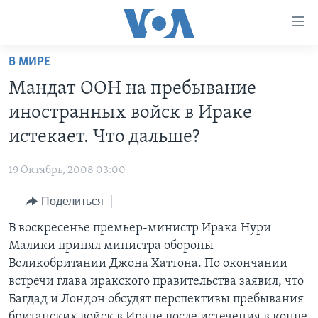
Линки
доступности
Перейти
В МИРЕ
на
ГЛАВНОЕ
Мандат ООН на пребывание
основной
ПРОГРАММЫ
контент
иностранных войск в Ираке
ПРОЕКТЫ
Перейти
АМЕРИКА
истекает. Что дальше?
к
ЭКСПЕРТИЗА
НОВОСТИ ЗА МИНУТУ
УЧИМ АНГЛИЙСКИЙ
основной
19 Октябрь, 2008 03:00
ИНТЕРВЬЮ
ИТОГИ
НАША АМЕРИКАНСКАЯ ИСТОРИЯ
навигации
Перейти
Поделиться
ФАКТЫ ПРОТИВ ФЕЙКОВ
ПОЧЕМУ ЭТО ВАЖНО?
А КАК В АМЕРИКЕ?
в
В воскресенье премьер-министр Ирака Нури
ЗА СВОБОДУ ПРЕССЫ
ДИСКУССИЯ VOA
АРТЕФАКТЫ
поиск
Малики принял министра обороны
УЧИМ АНГЛИЙСКИЙ
ДЕТАЛИ
АМЕРИКАНСКИЕ ГОРОДКИ
Великобритании Джона Хаттона. По окончании
ВИДЕО
встречи глава иракского правительства заявил, что
НЬЮ-ЙОРК NEW YORK
ТЕСТЫ
Багдад и Лондон обсудят перспективы пребывания
ПОДПИСКА НА НОВОСТИ
АМЕРИКА. БОЛЬШОЕ ПУТЕШЕСТВИЕ
британских войск в Иране после истечения в конце