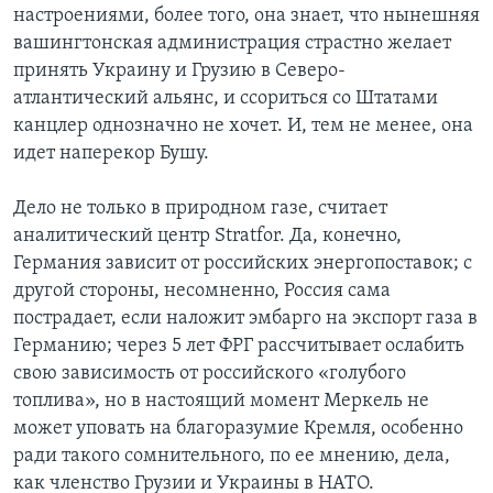
настроениями, более того, она знает, что нынешняя
Learning English
вашингтонская администрация страстно желает
принять Украину и Грузию в Северо-
атлантический альянс, и ссориться со Штатами
СОЦИАЛЬНЫЕ СЕТИ
канцлер однозначно не хочет. И, тем не менее, она
идет наперекор Бушу.
Языки
Дело не только в природном газе, считает
аналитический центр Stratfor. Да, конечно,
Германия зависит от российских энергопоставок; с
другой стороны, несомненно, Россия сама
пострадает, если наложит эмбарго на экспорт газа в
Германию; через 5 лет ФРГ рассчитывает ослабить
свою зависимость от российского «голубого
топлива», но в настоящий момент Меркель не
может уповать на благоразумие Кремля, особенно
ради такого сомнительного, по ее мнению, дела,
как членство Грузии и Украины в НАТО.