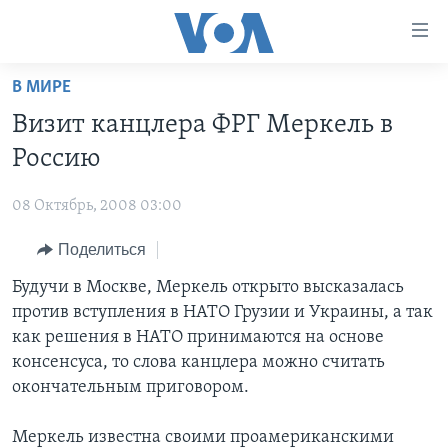
Линки
доступности
Перейти
В МИРЕ
на
ГЛАВНОЕ
Визит канцлера ФРГ Меркель в
основной
ПРОГРАММЫ
контент
Россию
ПРОЕКТЫ
Перейти
АМЕРИКА
к
08 Октябрь, 2008 03:00
ЭКСПЕРТИЗА
НОВОСТИ ЗА МИНУТУ
УЧИМ АНГЛИЙСКИЙ
основной
Поделиться
ИНТЕРВЬЮ
ИТОГИ
НАША АМЕРИКАНСКАЯ ИСТОРИЯ
навигации
Перейти
ФАКТЫ ПРОТИВ ФЕЙКОВ
Будучи в Москве, Меркель открыто высказалась
ПОЧЕМУ ЭТО ВАЖНО?
А КАК В АМЕРИКЕ?
в
против вступления в НАТО Грузии и Украины, а так
ЗА СВОБОДУ ПРЕССЫ
ДИСКУССИЯ VOA
АРТЕФАКТЫ
поиск
как решения в НАТО принимаются на основе
УЧИМ АНГЛИЙСКИЙ
ДЕТАЛИ
АМЕРИКАНСКИЕ ГОРОДКИ
консенсуса, то слова канцлера можно считать
окончательным приговором.
ВИДЕО
НЬЮ-ЙОРК NEW YORK
ТЕСТЫ
ПОДПИСКА НА НОВОСТИ
АМЕРИКА. БОЛЬШОЕ ПУТЕШЕСТВИЕ
Меркель известна своими проамериканскими