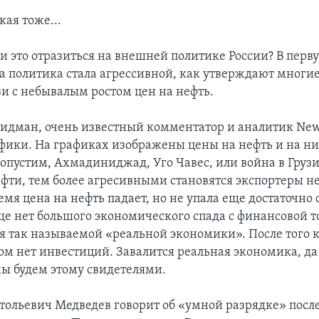
кая тоже...
и это отразиться на внешней политике России? В перву
та политика стала агрессивной, как утверждают многи
зи с небывалым ростом цен на нефть.
идман, очень известный комментатор и аналитик New 
фики. На графиках изображены цены на нефть и на н
допустим, Ахмадиниджад, Уго Чавес, или война в Груз
ефти, тем более агресивными становятся экспортеры не
мя цена на нефть падает, но не упала еще достаточно 
ще нет большого экономического спада с финансовой т
ия так называемой «реальной экономики». После того 
ом нет инвестиций. Завалится реальная экономика, да
ы будем этому свидетелями.
ольевич Медведев говорит об «умной разрядке» после