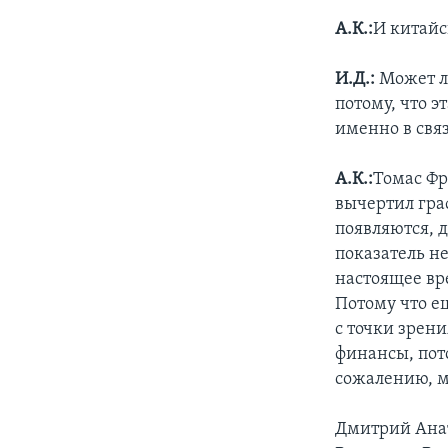
А.К.:
И китайс
И.Д.:
Может л
потому, что э
именно в свя
А.К.:
Томас Фр
вычертил гра
появляются, 
показатель н
настоящее вре
Потому что е
с точки зрен
финансы, пот
сожалению, м
Дмитрий Анат