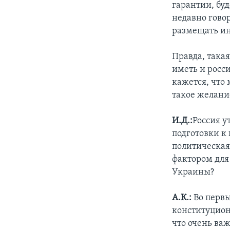
гарантии, бу
недавно гово
размещать ин
Правда, така
иметь и росси
кажется, что 
такое желани
И.Д.:
Россия у
подготовки к
политическая
фактором для
Украины?
А.К.:
Во первы
конституцион
что очень важ