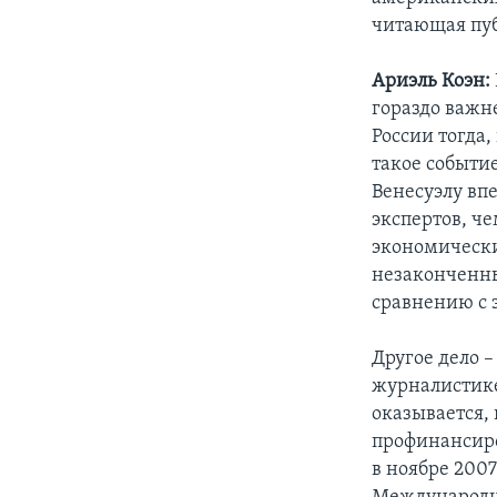
читающая пуб
Ариэль Коэн:
гораздо важн
России тогда
такое событи
Венесуэлу вп
экспертов, ч
экономически
незаконченны
сравнению с 
Другое дело –
журналистике
оказывается,
профинансиро
в ноябре 200