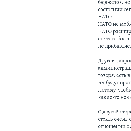
бюджетов, не 
состоянии сег
НАТО.
НАТО не моби
НАТО расширяе
от этого боес
не прибавляет
Другой вопрос
администраци
говоря, есть 
им будут про
Потому, чтобы
какие-то новы
С другой стор
стоять очень 
отношений с 