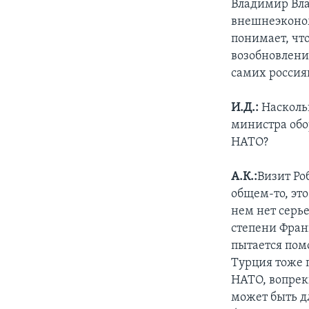
Владимир Вла
внешнеэконом
понимает, чт
возобновление
самих россиян
И.Д.:
Насколь
министра обо
НАТО?
А.К.:
Визит Ро
общем-то, эт
нем нет серь
степени Фран
пытается пом
Турция тоже 
НАТО, вопрек
может быть д