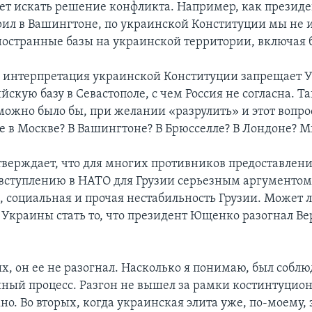
дет искать решение конфликта. Например, как прези
рил в Вашингтоне, по украинской Конституции мы не 
остранные базы на украинской территории, включая 
я интерпретация украинской Конституции запрещает 
йскую базу в Севастополе, с чем Россия не согласна. Та
можно было бы, при желании «разрулить» и этот вопрос
е в Москве? В Вашингтоне? В Брюсселле? В Лондоне? 
тверждает, что для многих противников предоставлен
 вступлению в НАТО для Грузии серьезным аргументом
, социальная и прочая нестабильность Грузии. Может 
 Украины стать то, что президент Ющенко разогнал В
х, он ее не разогнал. Насколько я понимаю, был собл
ный процесс. Разгон не вышел за рамки костинтуцион
но. Во вторых, когда украинская элита уже, по-моему, 