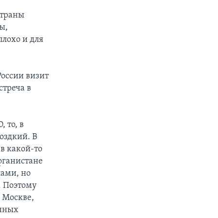
страны
ы,
плохо и для
России визит
стреча в
 то, в
оздкий. В
в какой-то
Афганистане
ами, но
. Поэтому
 Москве,
енных