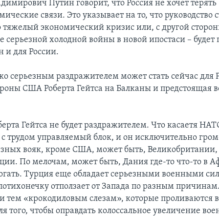
димирович Путин говорит, что Россия не хочет терять
ические связи. Это указывает на то, что руководство 
о тяжелый экономический кризис или, с другой сторон
 серьезной холодной войны в новой ипостаси – будет 
 и для России.
ко серьезным раздражителем может стать сейчас для 
роны США Роберта Гейтса на Балканы и предстоящая в
берта Гейтса не будет раздражителем. Что касаетя НАТО,
о с трудом управляемый блок, и он исключительно гром
езных вояк, кроме США, может быть, Великобритании, 
ции. По мелочам, может быть, Дания где-то что-то в 
огать. Турция еще обладает серьезными военными сил
потихонечку отползает от Запада по разным причинам
и тем «крокодиловым слезам», которые проливаются в
ля того, чтобы оправдать колоссальное увеличение во