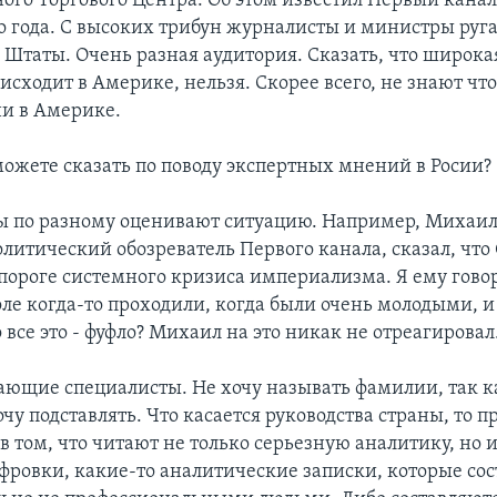
го Торгового Центра. Об этом известил Первый канал
го года. С высоких трибун журналисты и министры руг
Штаты. Очень разная аудитория. Сказать, что широка
оисходит в Америке, нельзя. Скорее всего, не знают чт
ни в Америке.
можете сказать по поводу экспертных мнений в Росии?
ы по разному оценивают ситуацию. Например, Михаил
олитический обозреватель Первого канала, сказал, чт
 пороге системного кризиса империализма. Я ему говор
ле когда-то проходили, когда были очень молодыми, и
 все это - фуфло? Михаил на это никак не отреагировал
нающие специалисты. Не хочу называть фамилии, так ка
чу подставлять. Что касается руководства страны, то п
в том, что читают не только серьезную аналитику, но 
ровки, какие-то аналитические записки, которые сос