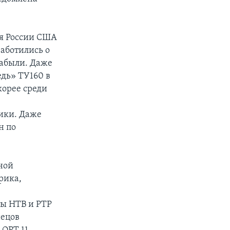
ля России США
заботились о
забыли. Даже
едь» ТУ160 в
корее среди
ики. Даже
н по
ьной
рика,
лы НТВ и РТР
нецов