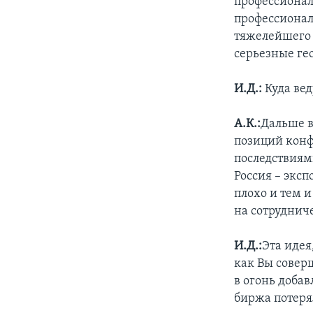
профессионал
профессиональ
тяжелейшего 
серьезные ге
И.Д.:
Куда ве
А.К.:
Дальше в
позиций конф
последствиям
Россия – эксп
плохо и тем 
на сотрудниче
И.Д.:
Эта идея
как Вы совер
в огонь доба
биржа потерял