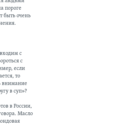
ся людьми
на пороге
т быть очень
мнения.
 входим с
ороться с
имер, если
ется, то
ть внимание
угу в суп»?
тов в России,
говора. Масло
фондовая