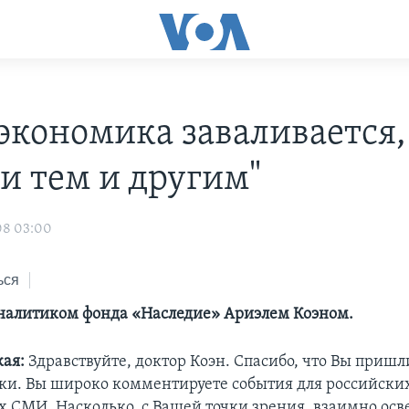
 экономика заваливается,
 и тем и другим"
08 03:00
ься
налитиком фонда «Наследие» Ариэлем Коэном.
ая:
Здравствуйте, доктор Коэн. Спасибо, что Вы пришл
ки. Вы широко комментируете события для российски
 СМИ. Насколько, с Вашей точки зрения, взаимно ос