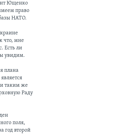
дент Ющенко
имеем право
базы НАТО.
Украине
к что, мне
. Есть ли
Мы увидим.
ия плана
 является
ли таким же
ерховную Раду
юден
ного поля,
за год второй