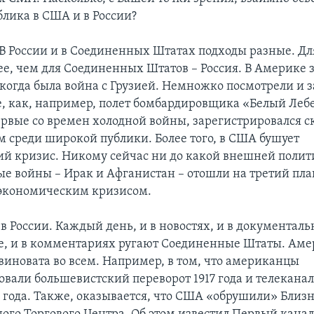
лика в США и в России?
В России и в Соединенных Штатах подходы разные. Д
ее, чем для Соединенных Штатов – Россия. В Америке 
, когда была война с Грузией. Немножко посмотрели и 
е, как, например, полет бомбардировщика «Белый Леб
ервые со времен холодной войны, зарегистрировался с
ем среди широкой публики. Более того, в США бушует
й кризис. Никому сейчас ни до какой внешней полит
е войны – Ирак и Афганистан – отошли на третий пла
экономическим кризисом.
 в России. Каждый день, и в новостях, и в документал
, и в комментариях ругают Соединенные Штаты. Аме
 виновата во всем. Например, в том, что американцы
вали большевистский переворот 1917 года и телекана
7 года. Также, оказывается, что США «обрушили» Близ