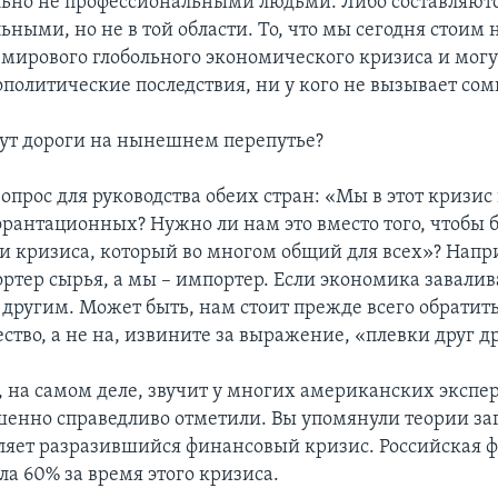
ьно не профессиональными людьми. Либо составляют
ными, но не в той области. То, что мы сегодня стоим 
мирового глобольного экономического кризиса и могу
ополитические последствия, ни у кого не вызывает со
дут дороги на нынешнем перепутье?
опрос для руководства обеих стран: «Мы в этот кризис
рантационных? Нужно ли нам это вместо того, чтобы б
и кризиса, который во многом общий для всех»? Напр
ортер сырья, а мы – импортер. Если экономика завалива
и другим. Может быть, нам стоит прежде всего обрати
ство, а не на, извините за выражение, «плевки друг др
, на самом деле, звучит у многих американских экспер
шенно справедливо отметили. Вы упомянули теории за
вляет разразившийся финансовый кризис. Российская 
а 60% за время этого кризиса.