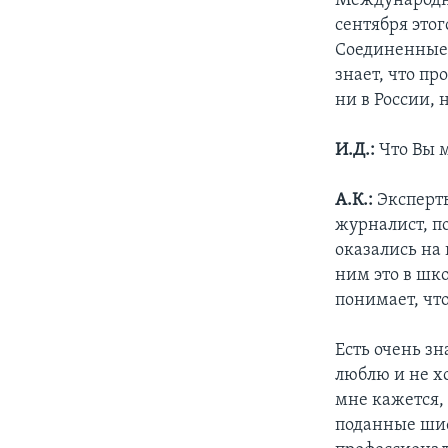
Международно
сентября это
Соединенные 
знает, что пр
ни в России, 
И.Д.:
Что Вы 
А.К.:
Эксперт
журналист, п
оказались на
ним это в шко
понимает, что
Есть очень з
люблю и не хо
мне кажется, 
поданные шиф