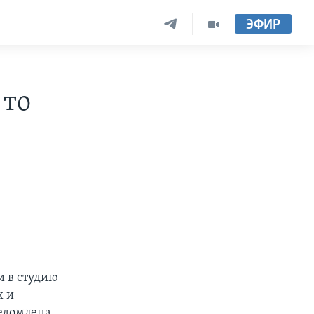
ЭФИР
 то
и в студию
х и
ведомлена