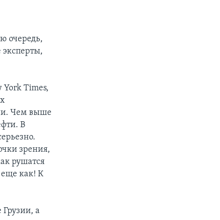
ю очередь,
е эксперты,
York Times,
их
ии. Чем выше
фти. В
серьезно.
очки зрения,
как рушатся
 еще как! К
 Грузии, а