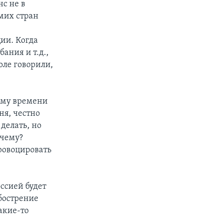
нс не в
амих стран
ии. Когда
ания и т.д.,
оле говорили,
тому времени
ня, честно
 делать, но
очему?
провоцировать
оссией будет
обострение
акие-то