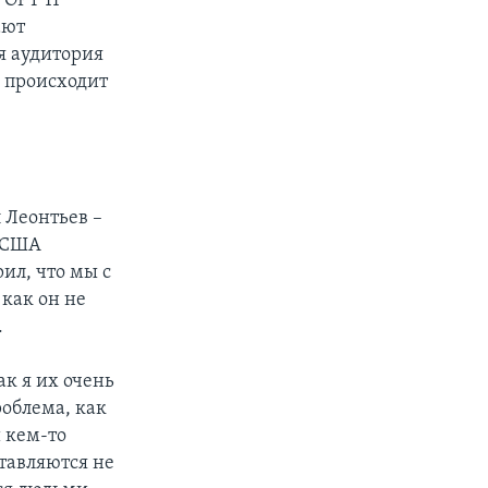
 ОРТ 11
ают
я аудитория
о происходит
 Леонтьев –
о США
ил, что мы с
 как он не
.
к я их очень
роблема, как
и кем-то
тавляются не