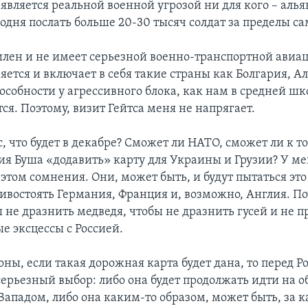
является реальной военной угрозой ни для кого – алья
одня послать больше 20-30 тысяч солдат за пределы с
лен и не имеет серьезной военно-транспортной авиац
тся и включает в себя такие страны как Болгария, Алб
пособности у агрессивного блока, как нам в средней шк
ся. Поэтому, визит Гейтса меня не напрягает.
, что будет в декабре? Сможет ли НАТО, сможет ли к 
я Буша «додавить» карту для Украины и Грузии? У ме
в этом сомнения. Они, может быть, и будут пытаться это
тивостоять Германия, Франция и, возможно, Англия. П
 не дразнить медведя, чтобы не дразнить гусей и не 
е эксцессы с Россией.
оны, если такая дорожная карта будет дана, то перед Р
серьезный выбор: либо она будет продолжать идти на 
Западом, либо она каким-то образом, может быть, за к