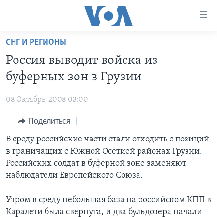
Линки
доступности
Перейти
СНГ И РЕГИОНЫ
на
ГЛАВНОЕ
Россия выводит войска из
основной
ПРОГРАММЫ
контент
буферных зон в Грузии
ПРОЕКТЫ
Перейти
АМЕРИКА
к
08 Октябрь, 2008 03:00
ЭКСПЕРТИЗА
НОВОСТИ ЗА МИНУТУ
УЧИМ АНГЛИЙСКИЙ
основной
Поделиться
ИНТЕРВЬЮ
ИТОГИ
НАША АМЕРИКАНСКАЯ ИСТОРИЯ
навигации
Перейти
ФАКТЫ ПРОТИВ ФЕЙКОВ
В среду российские части стали отходить с позиций
ПОЧЕМУ ЭТО ВАЖНО?
А КАК В АМЕРИКЕ?
в
в граничащих с Южной Осетией районах Грузии.
ЗА СВОБОДУ ПРЕССЫ
ДИСКУССИЯ VOA
АРТЕФАКТЫ
поиск
Российских солдат в буферной зоне заменяют
УЧИМ АНГЛИЙСКИЙ
ДЕТАЛИ
АМЕРИКАНСКИЕ ГОРОДКИ
наблюдатели Европейского Союза.
ВИДЕО
НЬЮ-ЙОРК NEW YORK
ТЕСТЫ
Утром в среду небольшая база на российском КПП в
ПОДПИСКА НА НОВОСТИ
АМЕРИКА. БОЛЬШОЕ ПУТЕШЕСТВИЕ
Каралети была свернута, и два бульдозера начали