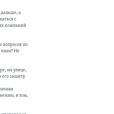
 дальше, а
щаться с
гих компаний
о вопросов по
 план? Не
е, на улице,
его защиту.
днения
нению, в том,