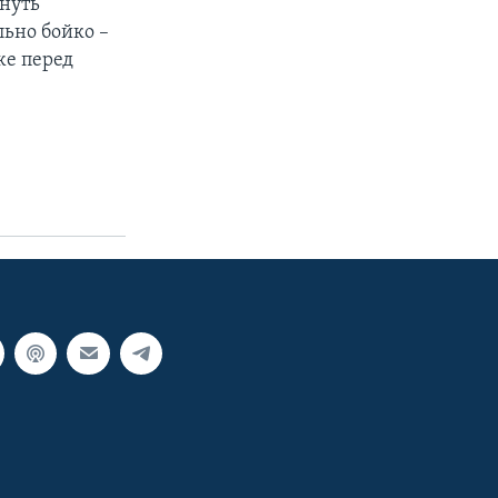
гнуть
льно бойко –
же перед