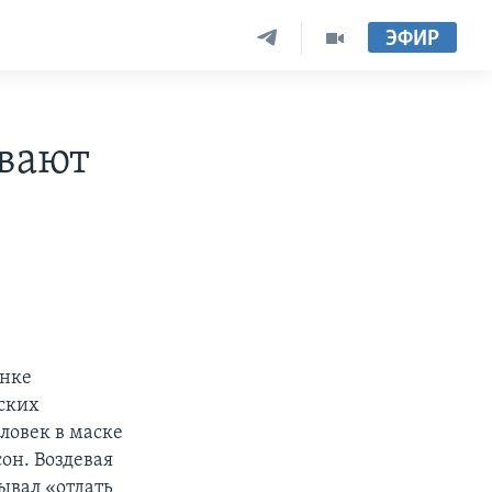
ЭФИР
вают
анке
ских
ловек в маске
он. Воздевая
ывал «отдать