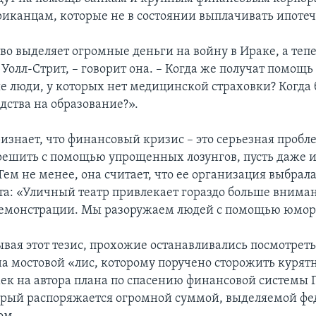
иканцам, которые не в состоянии выплачивать ипоте
во выделяет огромные деньги на войну в Ираке, а теп
Уолл-Стрит, – говорит она. – Когда же получат помощь
 люди, у которых нет медицинской страховки? Когда 
дства на образование?».
ризнает, что финансовый кризис – это серьезная пробл
ешить с помощью упрощенных лозунгов, пусть даже 
Тем не менее, она считает, что ее организация выбра
та: «Уличный театр привлекает гораздо больше внима
емонстрации. Мы разоружаем людей с помощью юмор
вая этот тезис, прохожие останавливались посмотреть
на мостовой «лис, которому поручено сторожить курятн
ек на автора плана по спасению финансовой системы 
орый распоряжается огромной суммой, выделяемой ф