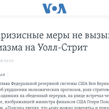
ризисные меры не вызы
иазма на Уолл-Стрит
08 03:00
ься
а глава Федеральной резервной системы США Бен Берн
об ухудшении экономических прогнозов, уолл-стритов
ходивших на обеденный перерыв, на улице встречал че
е, изображавшей министра финансов США Генри Полс
ам, «Полсон» уверял, что «ему можно доверять» и приз