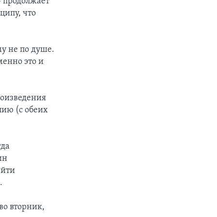
– продолжает
ципу, что
у не по душе.
менно это и
роизведения
пию (с обеих
гда
ин
айти
.
во вторник,