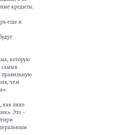
чные кредиты.
ерь еще и
будут
ема, которую
и самых
ла правильную
ния, чем
а».
, как лихо
ик». Это –
Генри
едеральным