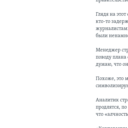
правительств
Глядя на это
кто-то задер
журналистами
были ненамно
Менеджер стр
поводу плана 
думаю, что о
Похоже, это 
символизирую
Аналитик стр
продлятся, по
что «алчност