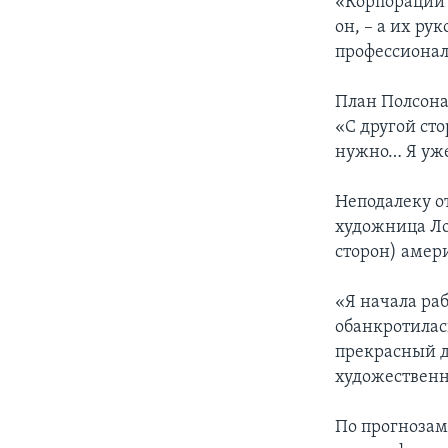
«Корпорации 
он, – а их р
профессионал
План Полсона
«С другой сто
нужно… Я уже 
Неподалеку о
художница Ло
сторон) амер
«Я начала раб
обанкротилас
прекрасный д
художественн
По прогнозам