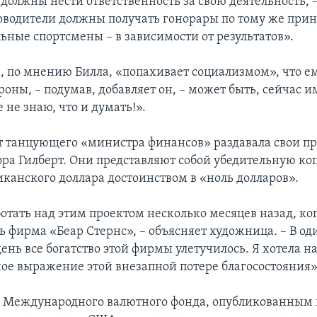
должны нести ответственность за свою деятельность, 
уководители должны получать гонорары по тому же прин
ьные спортсмены – в зависимости от результатов».
, по мнению Билла, «попахивает социализмом», что ем
роны, – подумав, добавляет он, – может быть, сейчас и
не знаю, что и думать!».
т танцующего «министра финансов» раздавала свои п
ра Гилберт. Они представляют собой убедительную ко
иканского доллара достоинством в «ноль долларов».
отать над этим проектом несколько месяцев назад, ко
ь фирма «Беар Стернс», – объясняет художница. – В од
ень все богатство этой фирмы улетучилось. Я хотела н
ое выражение этой внезапной потере благосостояния»
 Международного валютного фонда, опубликованным 