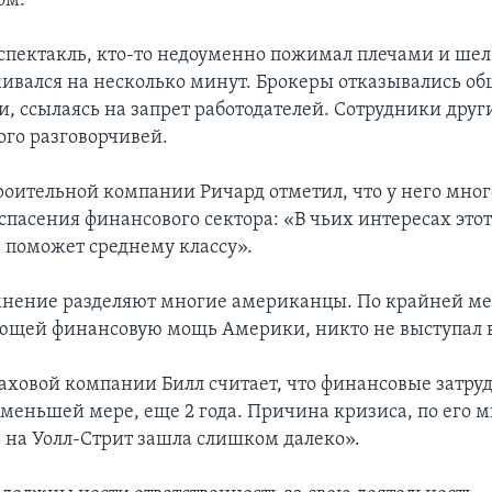
ом.
т спектакль, кто-то недоуменно пожимал плечами и шел
живался на несколько минут. Брокеры отказывались об
, ссылаясь на запрет работодателей. Сотрудники дру
го разговорчивей.
оительной компании Ричард отметил, что у него мног
спасения финансового сектора: «В чьих интересах этот
н поможет среднему классу».
мнение разделяют многие американцы. По крайней мер
щей финансовую мощь Америки, никто не выступал в 
аховой компании Билл считает, что финансовые затру
 меньшей мере, еще 2 года. Причина кризиса, по его м
ь на Уолл-Стрит зашла слишком далеко».