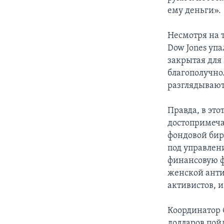
ему деньги».
Несмотря на 
Dow Jones упа
закрытая для
благополучно
разглядывают
Правда, в эт
достопримеча
фондовой бир
под управлен
финансовую ф
женской анти
активистов, 
Координатор 
долларов пой