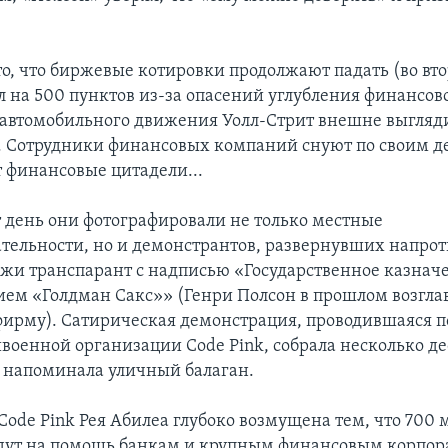
то, что биржевые котировки продолжают падать (во вт
л на 500 пунктов из-за опасений углубления финансово
 автомобильного движения Уолл-Стрит внешне выгляд
. Сотрудники финансовых компаний снуют по своим д
 финансовые цитадели...
от день они фотографировали не только местные
тельности, но и демонстрантов, развернувших напрот
жи транспарант с надписью «Государственное казначе
ием «Голдман Сакс»» (Генри Полсон в прошлом возглав
ирму). Сатирическая демонстрация, проводившаяся 
военной организации Code Pink, собрала несколько де
и напоминала уличный балаган.
Code Pink Рея Абилеа глубоко возмущена тем, что 700
дут на помощь банкам и крупным финансовым корпора