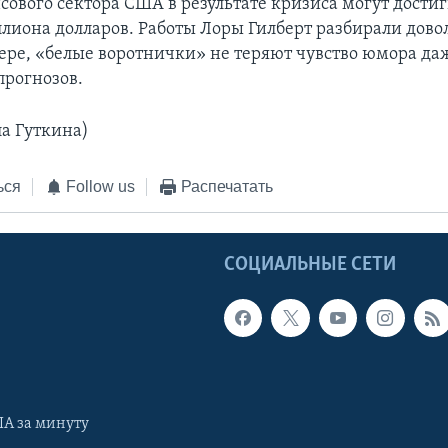
сового сектора США в результате кризиса могут дости
ллиона долларов. Работы Лоры Гилберт разбирали дово
ере, «белые воротнички» не теряют чувство юмора да
прогнозов.
а Гуткина)
ься
Follow us
Распечатать
Ы
СОЦИАЛЬНЫЕ СЕТИ
А за минуту