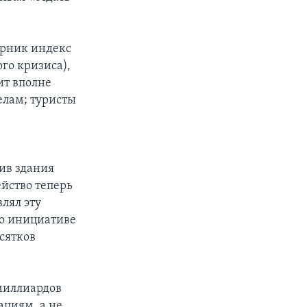
орник индекс
го кризиса),
ит вполне
елам; туристы
ив здания
йство теперь
лял эту
по инициативе
сятков
 миллиардов
циям, а не