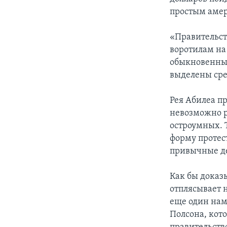
простым амер
«Правительст
воротилам на 
обыкновенные
выделены сре
Рея Абилеа п
невозможно р
остроумных. 
форму протес
привычные д
Как бы доказы
отплясывает 
еще один нам
Полсона, кот