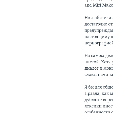
and Miri Make
Но любители 
достаточно о
предупреждаю,
настоящему в
порнографие
На самом деле
чистой. Хотя 
диалог и мон
слова, начина
Я бы для общ
Правда, как 
дубляже верс
лексики инос
особенности 