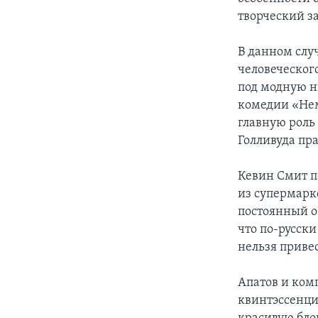
творческий з
В данном случ
человеческог
под модную н
комедии «Нем
главную роль 
Голливуда пр
Кевин Смит п
из супермарке
постоянный о
что по-русски
нельзя приве
Апатов и ком
квинтэссенци