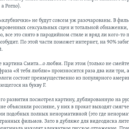
 a Porno).
«клубнички» не будут совсем уж разочарованы. В фил
ткровенных сексуальных сцен и тотальной обнаженки, 
 все это снято в пародийном стиле и вряд ли кого-то 
озбудит. По этой части поможет интернет, на 90% заб
й.
 картина Смита...о любви. При этом (только не смейте
фраза «Я тебя люблю» произносится раза два или три, 
ологи состоят преимущественно из популярного амери
ющегося на букву F.
его развития посмотрел картину, дублированную на ру
мне объясняли россияне, у них в прокат выходят смяг
ии подобных полных ненормативной (это где ненорма
транных фильмов. Зато в дубляже для видеодиска лит
оригинала находят адекватное русское отражение. При