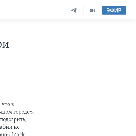
ЭФИР
ри
 что в
льшом городе».
аподозрить,
рафии не
рно» (Zack