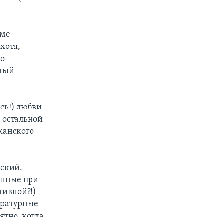
ьме
хотя,
по-
итый
сь!) любви
а остальной
канского
сский.
ченные при
тивной?!)
ературные
ятно, когда