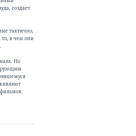
льный
уда, создает
ые тактично,
то, в чем они
.
нала. Но
мирующим
тоявшемуся
оживляют
фильмов.