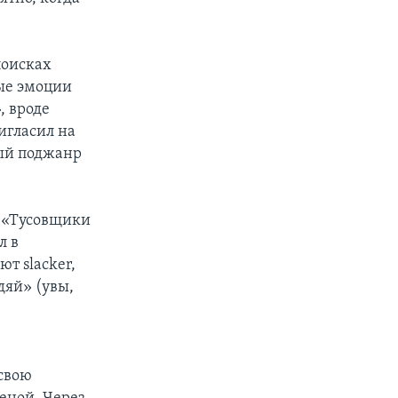
поисках
ные эмоции
, вроде
игласил на
вый поджанр
 «Тусовщики
л в
т slacker,
дяй» (увы,
 свою