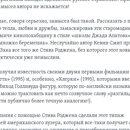
амысел автора не искажается!
ае, говоря серьезно, замысел был такой. Рассказать о 
о тепла, любви и дружбы, замаскировав эти старомод
ынче кинопохабщину в стиле «школы Джада Апатова»
ножко беременна». Неслучайно автор Кевин Смит пр
Зака все того же Стива Роджена, без которого этот но
актически уже немыслим.
олучил известность своими двумя первыми фильмами
та» (1995) и, особенно, «Клерки» (1995), которыми вве
биход Голливуда фигуру, которую по-английски называю
 можно трактовать как нечто созвучное слову «разгиль
сти публично более точную аналогию!).
пания с помощью Стива Роджена сделали этот типаж
ей американского лузера, который все-таки получает