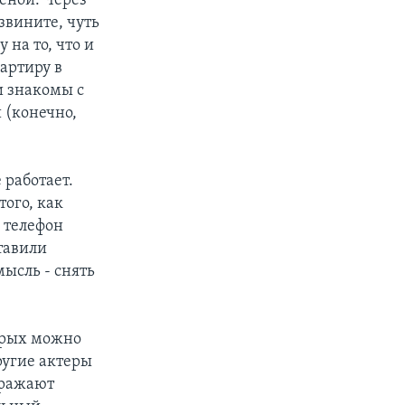
еной. Через
звините, чуть
 на то, что и
вартиру в
и знакомы с
 (конечно,
 работает.
того, как
 телефон
тавили
мысль - снять
орых можно
ругие актеры
бражают