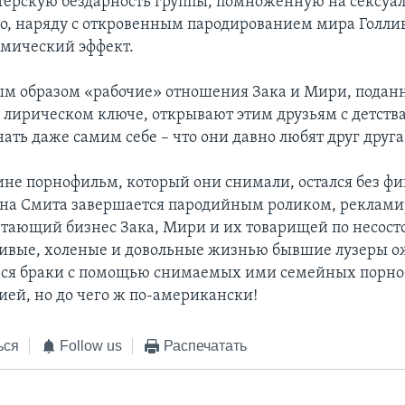
терскую бездарность группы, помноженную на сексуа
то, наряду с откровенным пародированием мира Голлив
омический эффект.
м образом «рабочие» отношения Зака и Мири, поданн
 лирическом ключе, открывают этим друзьям с детства 
ать даже самим себе – что они давно любят друг друга
ине порнофильм, который они снимали, остался без фи
ина Смита завершается пародийным роликом, рекла
тающий бизнес Зака, Мири и их товарищей по несос
ливые, холеные и довольные жизнью бывшие лузеры 
ся браки с помощью снимаемых ими семейных порно
ей, но до чего ж по-американски!
ься
Follow us
Распечатать