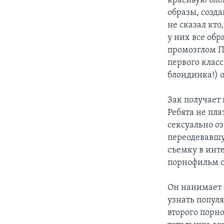
красивую бло
образы, созд
не сказал кто
у них все обр
промозглом П
первого клас
блондинка!) о
Зак получает
Ребята не пла
сексуально о
переодевавш
съемку в инте
порнофильм с
Он нанимает 
узнать попул
второго порн