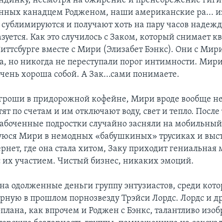
ндинку, несмотря на ожирение и пренебрежение гиги
анных канадцем Родженом, наши американские ра... и
, сублимируются и получают хоть на пару часов надежду
азуется. Как это случилось с Заком, который снимает к
иттсбурге вместе с Мири (Элизабет Бэнкс). Они с Мир
са, но никогда не переступали порог интимности. Мири
чень хороша собой. А Зак...сами понимаете.
 гроши в придорожной кофейне, Мири вроде вообще не
тят по счетам и им отключают воду, свет и тепло. После 
забоченные подростки случайно засняли на мобильный
уюся Мири в немодных «бабушкиных» трусиках и выс
рнет, где она стала хитом, Заку приходит гениальная 
 их участием. Чистый бизнес, никаких эмоций.
на одолженные деньги группу энтузиастов, среди кот
ярную в прошлом порнозвезду Трэйси Лордс. Лордс и д
оплана, как впрочем и Роджен с Бэнкс, талантливо изо