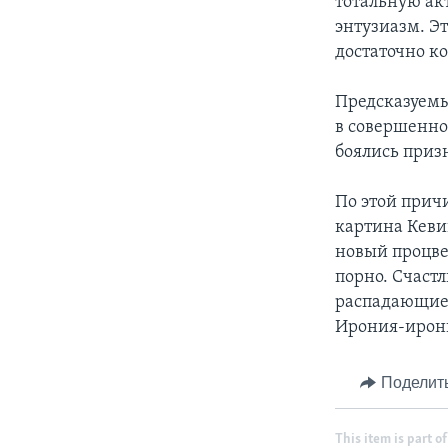
тотальную ак
энтузиазм. Э
достаточно к
Предсказуемы
в совершенно
боялись призн
По этой прич
картина Кев
новый процве
порно. Счаст
распадающие
Ирония-ирони
Поделит
This item is part of