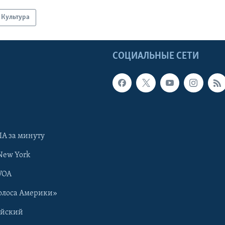
Культура
Ы
СОЦИАЛЬНЫЕ СЕТИ
А за минуту
New York
VOA
олоса Америки»
ийский