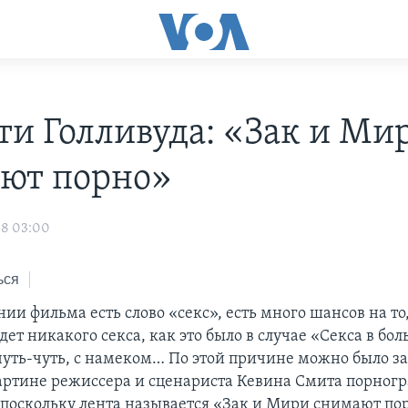
ти Голливуда: «Зак и Ми
ют порно»
08 03:00
ься
нии фильма есть слово «cекс», есть много шансов на то,
дет никакого секса, как это было в случае «Секса в бо
 чуть-чуть, с намеком… По этой причине можно было з
картине режиссера и сценариста Кевина Смита порног
 поскольку лента называется «Зак и Мири снимают по