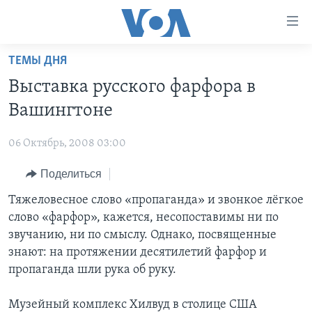
Линки
доступности
Перейти
ТЕМЫ ДНЯ
на
ГЛАВНОЕ
Выставка русского фарфора в
основной
ПРОГРАММЫ
контент
Вашингтоне
ПРОЕКТЫ
Перейти
АМЕРИКА
к
06 Октябрь, 2008 03:00
ЭКСПЕРТИЗА
НОВОСТИ ЗА МИНУТУ
УЧИМ АНГЛИЙСКИЙ
основной
Поделиться
ИНТЕРВЬЮ
ИТОГИ
НАША АМЕРИКАНСКАЯ ИСТОРИЯ
навигации
Перейти
ФАКТЫ ПРОТИВ ФЕЙКОВ
Тяжеловесное слово «пропаганда» и звонкое лёгкое
ПОЧЕМУ ЭТО ВАЖНО?
А КАК В АМЕРИКЕ?
в
слово «фарфор», кажется, несопоставимы ни по
ЗА СВОБОДУ ПРЕССЫ
ДИСКУССИЯ VOA
АРТЕФАКТЫ
поиск
звучанию, ни по смыслу. Однако, посвященные
УЧИМ АНГЛИЙСКИЙ
ДЕТАЛИ
АМЕРИКАНСКИЕ ГОРОДКИ
знают: на протяжении десятилетий фарфор и
пропаганда шли рука об руку.
ВИДЕО
НЬЮ-ЙОРК NEW YORK
ТЕСТЫ
ПОДПИСКА НА НОВОСТИ
АМЕРИКА. БОЛЬШОЕ ПУТЕШЕСТВИЕ
Музейный комплекс Хилвуд в столице США