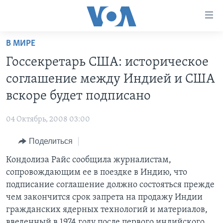
Линки
доступности
Перейти
В МИРЕ
на
ГЛАВНОЕ
Госсекретарь США: историческое
основной
ПРОГРАММЫ
контент
соглашение между Индией и США
ПРОЕКТЫ
Перейти
АМЕРИКА
вскоре будет подписано
к
ЭКСПЕРТИЗА
НОВОСТИ ЗА МИНУТУ
УЧИМ АНГЛИЙСКИЙ
основной
04 Октябрь, 2008 03:00
ИНТЕРВЬЮ
ИТОГИ
НАША АМЕРИКАНСКАЯ ИСТОРИЯ
навигации
Перейти
Поделиться
ФАКТЫ ПРОТИВ ФЕЙКОВ
ПОЧЕМУ ЭТО ВАЖНО?
А КАК В АМЕРИКЕ?
в
Кондолиза Райс сообщила журналистам,
ЗА СВОБОДУ ПРЕССЫ
ДИСКУССИЯ VOA
АРТЕФАКТЫ
поиск
сопровождающим ее в поездке в Индию, что
УЧИМ АНГЛИЙСКИЙ
ДЕТАЛИ
АМЕРИКАНСКИЕ ГОРОДКИ
подписание соглашение должно состояться прежде
ВИДЕО
чем закончится срок запрета на продажу Индии
НЬЮ-ЙОРК NEW YORK
ТЕСТЫ
гражданских ядерных технологий и материалов,
ПОДПИСКА НА НОВОСТИ
АМЕРИКА. БОЛЬШОЕ ПУТЕШЕСТВИЕ
введенный в 1974 году после первого индийского