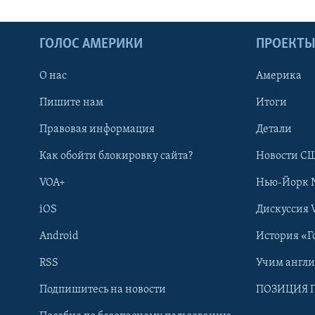
ГОЛОС АМЕРИКИ
ПРОЕКТ
О нас
Америка
Пишите нам
Итоги
Правовая информация
Детали
Как обойти блокировку сайта?
Новости СШ
VOA+
Нью-Йорк 
iOS
Дискуссия 
Android
История «Г
RSS
Учим англ
Learning English
Подпишитесь на новости
ПОЗИЦИЯ 