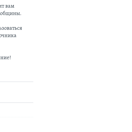
ит вам
й общины.
ьзоваться
точника
ение!