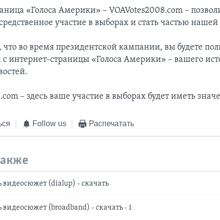
раница «Голоса Америки» – VOAVotes2008.com – позвол
средственное участие в выборах и стать частью наше
 что во время президентской кампании, вы будете пол
с интернет-страницы «Голоса Америки» – вашего ис
востей.
com – здесь ваше участие в выборах будет иметь знач
ься
Follow us
Распечатать
также
видеосюжет (dialup) - скачать
видеосюжет (broadband) - скачать - 1