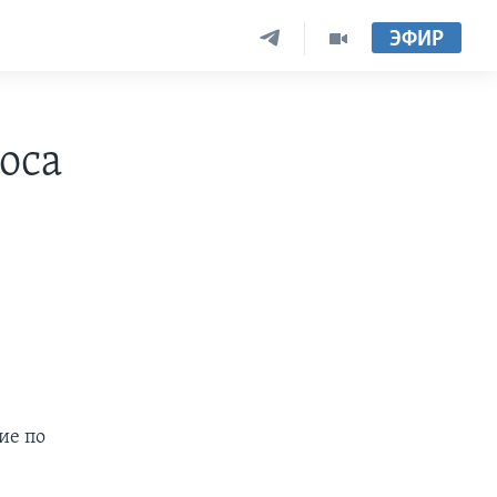
ЭФИР
оса
ие по