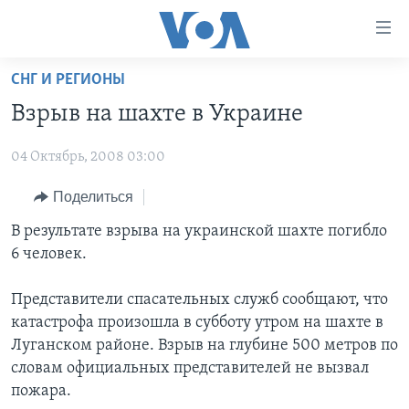
Линки
доступности
Перейти
СНГ И РЕГИОНЫ
на
ГЛАВНОЕ
Взрыв на шахте в Украине
основной
ПРОГРАММЫ
контент
04 Октябрь, 2008 03:00
ПРОЕКТЫ
Перейти
АМЕРИКА
к
ЭКСПЕРТИЗА
Поделиться
НОВОСТИ ЗА МИНУТУ
УЧИМ АНГЛИЙСКИЙ
основной
ИНТЕРВЬЮ
ИТОГИ
НАША АМЕРИКАНСКАЯ ИСТОРИЯ
В результате взрыва на украинской шахте погибло
навигации
6 человек.
Перейти
ФАКТЫ ПРОТИВ ФЕЙКОВ
ПОЧЕМУ ЭТО ВАЖНО?
А КАК В АМЕРИКЕ?
в
ЗА СВОБОДУ ПРЕССЫ
ДИСКУССИЯ VOA
АРТЕФАКТЫ
Представители спасательных служб сообщают, что
поиск
катастрофа произошла в субботу утром на шахте в
УЧИМ АНГЛИЙСКИЙ
ДЕТАЛИ
АМЕРИКАНСКИЕ ГОРОДКИ
Луганском районе. Взрыв на глубине 500 метров по
ВИДЕО
НЬЮ-ЙОРК NEW YORK
ТЕСТЫ
словам официальных представителей не вызвал
пожара.
ПОДПИСКА НА НОВОСТИ
АМЕРИКА. БОЛЬШОЕ ПУТЕШЕСТВИЕ