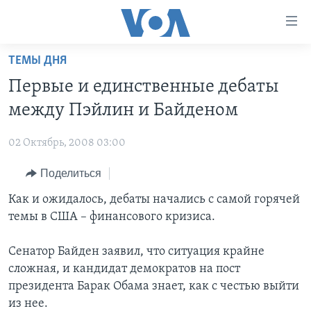
Линки
доступности
Перейти
ТЕМЫ ДНЯ
на
ГЛАВНОЕ
Первые и единственные дебаты
основной
ПРОГРАММЫ
контент
между Пэйлин и Байденом
ПРОЕКТЫ
Перейти
АМЕРИКА
к
02 Октябрь, 2008 03:00
ЭКСПЕРТИЗА
НОВОСТИ ЗА МИНУТУ
УЧИМ АНГЛИЙСКИЙ
основной
Поделиться
ИНТЕРВЬЮ
ИТОГИ
НАША АМЕРИКАНСКАЯ ИСТОРИЯ
навигации
Перейти
ФАКТЫ ПРОТИВ ФЕЙКОВ
Как и ожидалось, дебаты начались с самой горячей
ПОЧЕМУ ЭТО ВАЖНО?
А КАК В АМЕРИКЕ?
в
темы в США – финансового кризиса.
ЗА СВОБОДУ ПРЕССЫ
ДИСКУССИЯ VOA
АРТЕФАКТЫ
поиск
УЧИМ АНГЛИЙСКИЙ
ДЕТАЛИ
АМЕРИКАНСКИЕ ГОРОДКИ
Сенатор Байден заявил, что ситуация крайне
сложная, и кандидат демократов на пост
ВИДЕО
НЬЮ-ЙОРК NEW YORK
ТЕСТЫ
президента Барак Обама знает, как с честью выйти
ПОДПИСКА НА НОВОСТИ
АМЕРИКА. БОЛЬШОЕ ПУТЕШЕСТВИЕ
из нее.