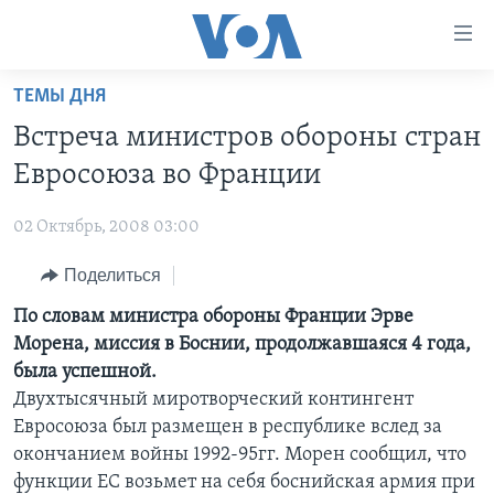
Линки
доступности
Перейти
ТЕМЫ ДНЯ
на
ГЛАВНОЕ
Встреча министров обороны стран
основной
ПРОГРАММЫ
контент
Евросоюза во Франции
ПРОЕКТЫ
Перейти
АМЕРИКА
к
02 Октябрь, 2008 03:00
ЭКСПЕРТИЗА
НОВОСТИ ЗА МИНУТУ
УЧИМ АНГЛИЙСКИЙ
основной
Поделиться
ИНТЕРВЬЮ
ИТОГИ
НАША АМЕРИКАНСКАЯ ИСТОРИЯ
навигации
Перейти
ФАКТЫ ПРОТИВ ФЕЙКОВ
По словам министра обороны Франции Эрве
ПОЧЕМУ ЭТО ВАЖНО?
А КАК В АМЕРИКЕ?
в
Морена, миссия в Боснии, продолжавшаяся 4 года,
ЗА СВОБОДУ ПРЕССЫ
ДИСКУССИЯ VOA
АРТЕФАКТЫ
поиск
была успешной.
УЧИМ АНГЛИЙСКИЙ
ДЕТАЛИ
АМЕРИКАНСКИЕ ГОРОДКИ
Двухтысячный миротворческий контингент
Евросоюза был размещен в республике вслед за
ВИДЕО
НЬЮ-ЙОРК NEW YORK
ТЕСТЫ
окончанием войны 1992-95гг. Морен сообщил, что
ПОДПИСКА НА НОВОСТИ
АМЕРИКА. БОЛЬШОЕ ПУТЕШЕСТВИЕ
функции ЕС возьмет на себя боснийская армия при