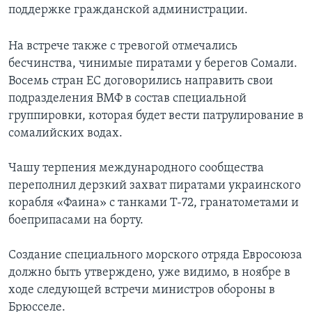
поддержке гражданской администрации.
Learning English
На встрече также с тревогой отмечались
СОЦИАЛЬНЫЕ СЕТИ
бесчинства, чинимые пиратами у берегов Сомали.
Восемь стран ЕС договорились направить свои
подразделения ВМФ в состав специальной
группировки, которая будет вести патрулирование в
Языки
сомалийских водах.
Чашу терпения международного сообщества
переполнил дерзкий захват пиратами украинского
корабля «Фаина» с танками Т-72, гранатометами и
боеприпасами на борту.
Создание специального морского отряда Евросоюза
должно быть утверждено, уже видимо, в ноябре в
ходе следующей встречи министров обороны в
Брюсселе.