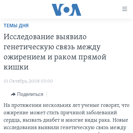
Линки
доступности
Перейти
ТЕМЫ ДНЯ
на
ГЛАВНОЕ
Исследование выявило
основной
ПРОГРАММЫ
контент
генетическую связь между
ПРОЕКТЫ
Перейти
АМЕРИКА
ожирением и раком прямой
к
ЭКСПЕРТИЗА
НОВОСТИ ЗА МИНУТУ
УЧИМ АНГЛИЙСКИЙ
кишки
основной
ИНТЕРВЬЮ
ИТОГИ
НАША АМЕРИКАНСКАЯ ИСТОРИЯ
навигации
01 Октябрь, 2008 03:00
Перейти
ФАКТЫ ПРОТИВ ФЕЙКОВ
ПОЧЕМУ ЭТО ВАЖНО?
А КАК В АМЕРИКЕ?
в
Поделиться
ЗА СВОБОДУ ПРЕССЫ
ДИСКУССИЯ VOA
АРТЕФАКТЫ
поиск
На протяжении нескольких лет ученые говорят, что
УЧИМ АНГЛИЙСКИЙ
ДЕТАЛИ
АМЕРИКАНСКИЕ ГОРОДКИ
ожирение может стать причиной заболеваний
ВИДЕО
НЬЮ-ЙОРК NEW YORK
ТЕСТЫ
сердца, вызвать диабет и многие виды рака. Новые
исследования выявили генетическую связь между
ПОДПИСКА НА НОВОСТИ
АМЕРИКА. БОЛЬШОЕ ПУТЕШЕСТВИЕ