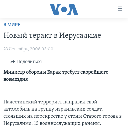
Линки
доступности
Перейти
В МИРЕ
на
ГЛАВНОЕ
Новый теракт в Иерусалиме
основной
ПРОГРАММЫ
контент
23 Сентябрь, 2008 03:00
ПРОЕКТЫ
Перейти
АМЕРИКА
к
ЭКСПЕРТИЗА
Поделиться
НОВОСТИ ЗА МИНУТУ
УЧИМ АНГЛИЙСКИЙ
основной
ИНТЕРВЬЮ
ИТОГИ
НАША АМЕРИКАНСКАЯ ИСТОРИЯ
Министр обороны Барак требует скорейшего
навигации
возмездия
Перейти
ФАКТЫ ПРОТИВ ФЕЙКОВ
ПОЧЕМУ ЭТО ВАЖНО?
А КАК В АМЕРИКЕ?
в
ЗА СВОБОДУ ПРЕССЫ
ДИСКУССИЯ VOA
АРТЕФАКТЫ
поиск
Палестинский террорист направил свой
УЧИМ АНГЛИЙСКИЙ
ДЕТАЛИ
АМЕРИКАНСКИЕ ГОРОДКИ
автомобиль на группу израильских солдат,
ВИДЕО
НЬЮ-ЙОРК NEW YORK
ТЕСТЫ
стоявших на перекрестке у стены Старого города в
ПОДПИСКА НА НОВОСТИ
Иерусалиме. 13 военнослужащих ранены.
АМЕРИКА. БОЛЬШОЕ ПУТЕШЕСТВИЕ