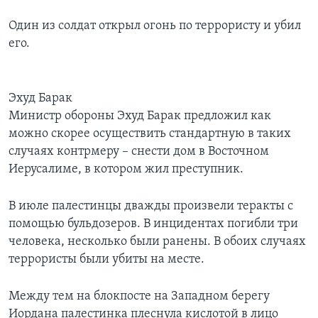
Learning English
Один из солдат открыл огонь по террористу и убил
его.
СОЦИАЛЬНЫЕ СЕТИ
Эхуд Барак
Министр обороны Эхуд Барак предложил как
Языки
можно скорее осуществить стандартную в таких
случаях контрмеру – снести дом в Восточном
Иерусалиме, в котором жил преступник.
В июле палестинцы дважды произвели теракты с
помощью бульдозеров. В инцидентах погибли три
человека, несколько были ранены. В обоих случаях
террористы были убиты на месте.
Между тем на блокпосте на Западном берегу
Иордана палестинка плеснула кислотой в лицо