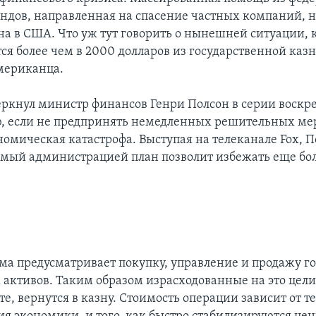
ндов, направленная на спасение частных компаний, н
на в США. Что уж тут говорить о нынешней ситуации, к
ся более чем в 2000 долларов из государственной казн
мериканца.
еркнул министр финансов Генри Полсон в серии воскр
, если не предпринять немедленных решительных мер
омическая катастрофа. Выступая на телеканале Fox, П
емый администрацией план позволит избежать еще бо
ма предусматривает покупку, управление и продажу г
активов. Таким образом израсходованные на это цели 
е, вернутся в казну. Стоимость операции зависит от т