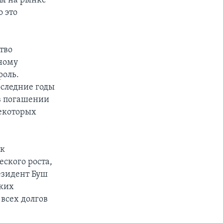
ны на рынке
о это
тво
ному
роль.
оследние годы
в погашении
некоторых
 к
ского роста,
езидент Буш
ских
всех долгов