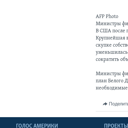
AFP Photo
Министры фин
В США после 
Крупнейшая в
скупке собст
уменьшилась 
сократить об
Министры фин
план Белого 
необходимые 
Поделит
ГОЛОС АМЕРИКИ
ПРОЕКТ