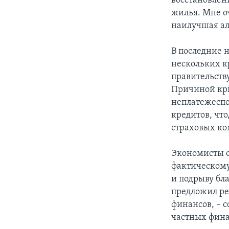
восстановлен
жилья. Мне о
наилучшая ал
В последние 
нескольких 
правительств
Причиной кри
неплатежеспо
кредитов, что
страховых к
Экономисты о
фактическому
и подрыву бл
предложил ре
финансов, – 
частных фина