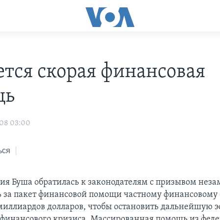
ется скорая финансовая
щь
008 03:00
ься
я Буша обратилась к законодателям с призывом неза
ь за пакет финансовой помощи частному финансовому 
миллиардов долларов, чтобы остановить дальнейшую 
 финансового кризиса. Массированная помощь из фед