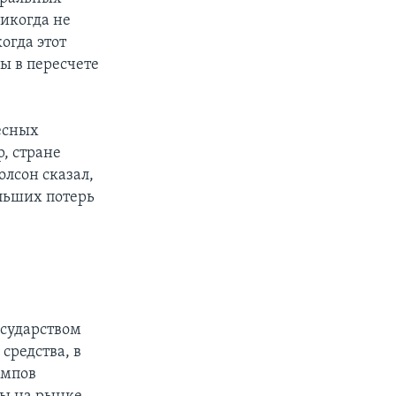
икогда не
огда этот
ы в пересчете
есных
, стране
олсон сказал,
льших потерь
осударством
средства, в
емпов