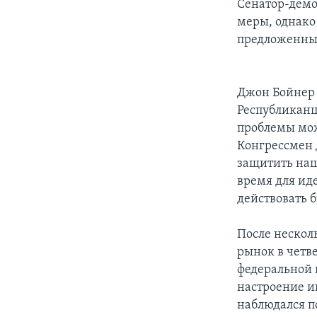
Сенатор-демо
меры, однако
предложенны
Джон Бойнер
Республиканц
проблемы мож
Конгрессмен Д
защитить наш
время для ид
действовать б
После нескол
рынок в четв
федеральной 
настроение и
наблюдался п