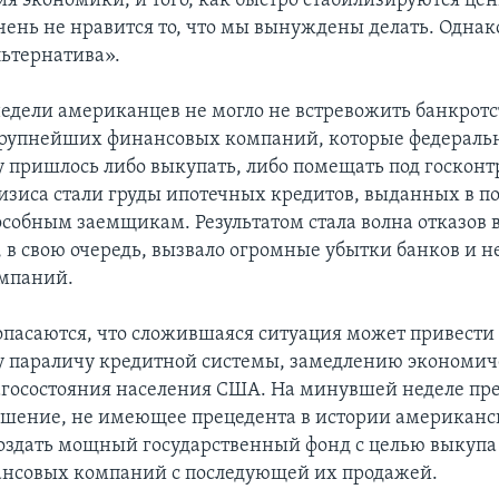
ия экономики, и того, как быстро стабилизируются це
чень не нравится то, что мы вынуждены делать. Однак
ьтернатива».
недели американцев не могло не встревожить банкротс
крупнейших финансовых компаний, которые федераль
у пришлось либо выкупать, либо помещать под госконт
зиса стали груды ипотечных кредитов, выданных в п
собным заемщикам. Результатом стала волна отказов 
, в свою очередь, вызвало огромные убытки банков и 
омпаний.
пасаются, что сложившаяся ситуация может привести
 параличу кредитной системы, замедлению экономиче
агосостояния населения США. На минувшей неделе пр
шение, не имеющее прецедента в истории американ
создать мощный государственный фонд с целью выкупа 
нсовых компаний с последующей их продажей.