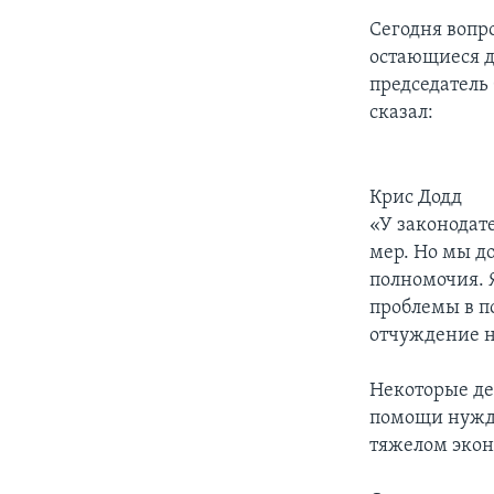
Сегодня вопро
остающиеся д
председатель
сказал:
Крис Додд
«У законодате
мер. Но мы д
полномочия. 
проблемы в п
отчуждение н
Некоторые де
помощи нужд
тяжелом эко