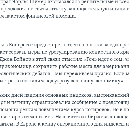
крат Чарльз Шумер высказался за решительные и вс
 предложил не связывать эту законодательную инициа
м пакетом финансовой помощи.
ы в Конгрессе предостерегают, что попытка за один ра
ет сорвать меры по урегулированию конкретного кри
жон Бойнер в этой связи отметил: «Речь идет о том, 
у экономику, сохранить рабочие места для американц
еологических дебатов – мы переживаем кризис. Если 
ыстро, то поставим под угрозу всю нашу экономику».
ьких дней падения основных индексов, американски
ерг и пятницу отреагировал на сообщение о предстоящ
помощи резким повышением курса котировок. Но в п
нвесторов изменились. На азиатских биржевых площ
одъем. В Европе к концу операционного дня индексы 