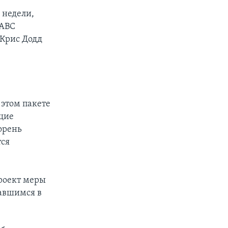
е недели,
 АВС
 Крис Додд
 этом пакете
щие
орень
тся
роект меры
авшимся в