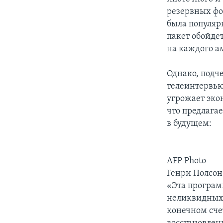
резервных фо
была популяр
пакет обойдет
на каждого а
Однако, подч
телеинтервью
угрожает экон
что предлага
в будущем:
AFP Photo
Генри Полсон
«Эта програм
неликвидных 
конечном счет