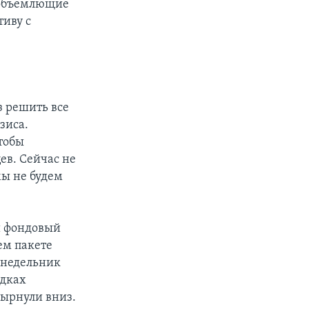
еобъемлющие
тиву с
з решить все
зиса.
чтобы
ев. Сейчас не
мы не будем
й фондовый
ем пакете
онедельник
адках
нырнули вниз.