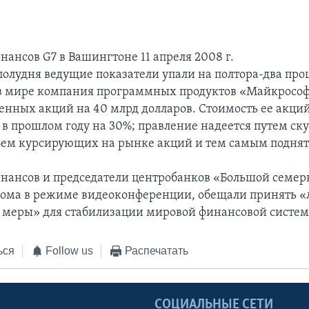
ансов G7 в Вашингтоне 11 апреля 2008 г.
полудня ведущие показатели упали на полтора-два про
 мире компания программных продуктов «Майкрософт
венных акций на 40 млрд долларов. Стоимость ее акци
в прошлом году на 30%; правление надеется путем ск
ъем курсирующих на рынке акций и тем самым поднять
ансов и председатели центробанков «Большой семерк
Дома в режиме видеоконференции, обещали принять 
меры» для стабилизации мировой финансовой систем
ься
Follow us
Распечатать
Ы
СОЦИАЛЬНЫЕ СЕТИ