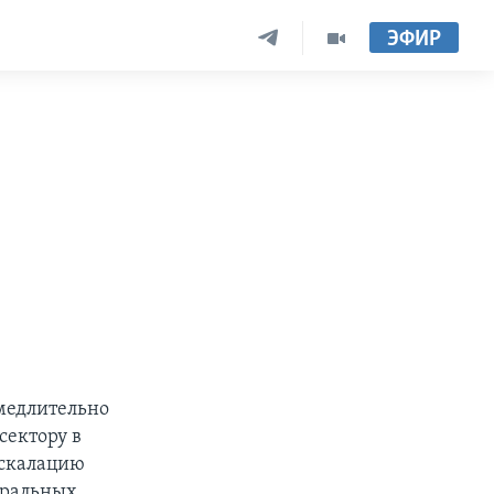
ЭФИР
медлительно
сектору в
эскалацию
еральных