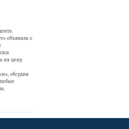
цента.
» объявила о
й
упки
 их цену.
и», обсудив
«любые
ы.