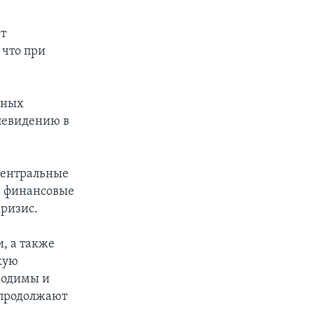
т
 что при
нных
елевидению в
центральные
а финансовые
ризис.
, а также
кую
бходимы и
 продолжают