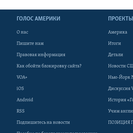
ГОЛОС АМЕРИКИ
ПРОЕКТ
О нас
Америка
Пишите нам
Итоги
Правовая информация
Детали
Как обойти блокировку сайта?
Новости СШ
VOA+
Нью-Йорк 
iOS
Дискуссия 
Android
История «Г
RSS
Учим англ
Learning English
Подпишитесь на новости
ПОЗИЦИЯ 