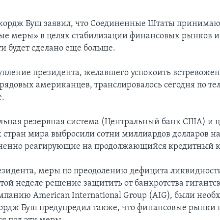
жордж Буш заявил, что Соединенные Штаты принимаю
е меры» в целях стабилизации финансовых рынков и
и будет сделано еще больше.
упление президента, желавшего успокоить встревоже
 рядовых американцев, транслировалось сегодня по т
.
льная резервная система (Центральный банк США) и 
 стран мира выбросили сотни миллиардов долларов н
зненно реагирующие на продолжающийся кредитный к
езидента, меры по преодолению дефицита ликвидности
этой неделе решение защитить от банкротства гигантс
мпанию American International Group (AIG), были нео
рдж Буш предупредил также, что финансовые рынки