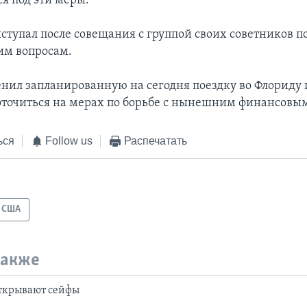
я под эти меры.
ступал после совещания с группой своих советников п
им вопросам.
енил запланированную на сегодня поездку во Флориду 
оточиться на мерах по борьбе с нынешним финансовы
ься
Follow us
Распечатать
США
также
ткрывают сейфы