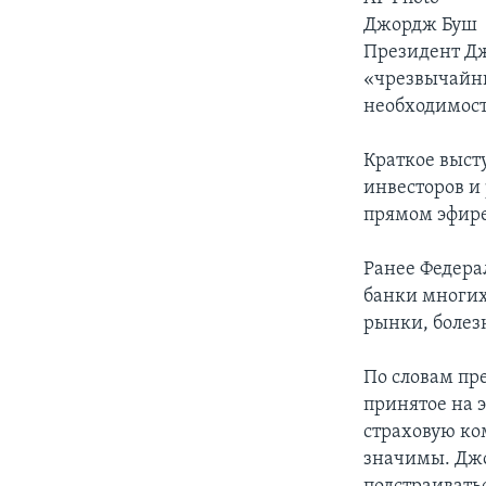
Джордж Буш
Президент Д
«чрезвычайны
необходимост
Краткое выст
инвесторов и
прямом эфире
Ранее Федера
банки многих
рынки, боле
По словам пр
принятое на 
страховую ко
значимы. Джо