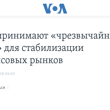
ринимают «чрезвычай
 для стабилизации
совых рынков
008 03:00
ься