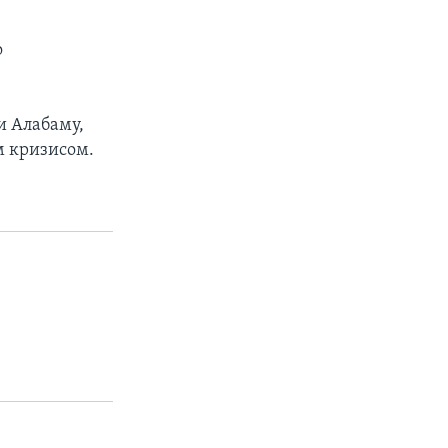
о
и Алабаму,
м кризисом.