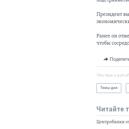
подстраиватьс
Президент вы
экономическ
Ранее он отм
чтобы сосред
Поделит
This item is part of
Темы дня
Читайте 
Центробанки о