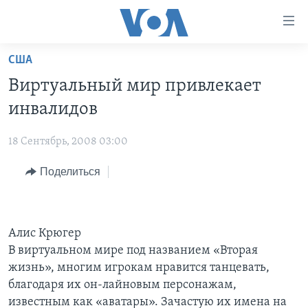
Линки
доступности
Перейти
США
на
ГЛАВНОЕ
Виртуальный мир привлекает
основной
ПРОГРАММЫ
контент
инвалидов
ПРОЕКТЫ
Перейти
АМЕРИКА
к
18 Сентябрь, 2008 03:00
ЭКСПЕРТИЗА
НОВОСТИ ЗА МИНУТУ
УЧИМ АНГЛИЙСКИЙ
основной
Поделиться
ИНТЕРВЬЮ
ИТОГИ
НАША АМЕРИКАНСКАЯ ИСТОРИЯ
навигации
Перейти
ФАКТЫ ПРОТИВ ФЕЙКОВ
ПОЧЕМУ ЭТО ВАЖНО?
А КАК В АМЕРИКЕ?
в
ЗА СВОБОДУ ПРЕССЫ
ДИСКУССИЯ VOA
АРТЕФАКТЫ
поиск
Алис Крюгер
УЧИМ АНГЛИЙСКИЙ
ДЕТАЛИ
АМЕРИКАНСКИЕ ГОРОДКИ
В виртуальном мире под названием «Вторая
жизнь», многим игрокам нравится танцевать,
ВИДЕО
НЬЮ-ЙОРК NEW YORK
ТЕСТЫ
благодаря их он-лайновым персонажам,
ПОДПИСКА НА НОВОСТИ
АМЕРИКА. БОЛЬШОЕ ПУТЕШЕСТВИЕ
известным как «аватары». Зачастую их имена на