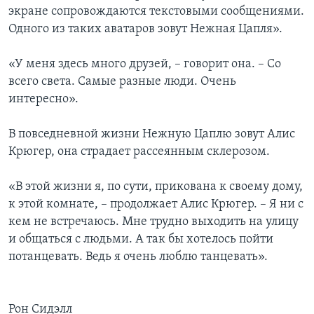
экране сопровождаются текстовыми сообщениями.
Learning English
Одного из таких аватаров зовут Нежная Цапля».
СОЦИАЛЬНЫЕ СЕТИ
«У меня здесь много друзей, – говорит она. – Со
всего света. Самые разные люди. Очень
интересно».
Языки
В повседневной жизни Нежную Цаплю зовут Алис
Крюгер, она страдает рассеянным склерозом.
«В этой жизни я, по сути, прикована к своему дому,
к этой комнате, – продолжает Алис Крюгер. – Я ни с
кем не встречаюсь. Мне трудно выходить на улицу
и общаться с людьми. А так бы хотелось пойти
потанцевать. Ведь я очень люблю танцевать».
Рон Сидэлл