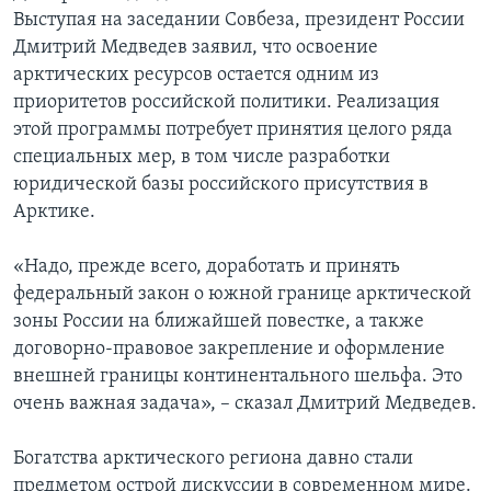
Выступая на заседании Совбеза, президент России
Learning English
Дмитрий Медведев заявил, что освоение
арктических ресурсов остается одним из
СОЦИАЛЬНЫЕ СЕТИ
приоритетов российской политики. Реализация
этой программы потребует принятия целого ряда
специальных мер, в том числе разработки
юридической базы российского присутствия в
Языки
Арктике.
«Надо, прежде всего, доработать и принять
федеральный закон о южной границе арктической
зоны России на ближайшей повестке, а также
договорно-правовое закрепление и оформление
внешней границы континентального шельфа. Это
очень важная задача», – сказал Дмитрий Медведев.
Богатства арктического региона давно стали
предметом острой дискуссии в современном мире.