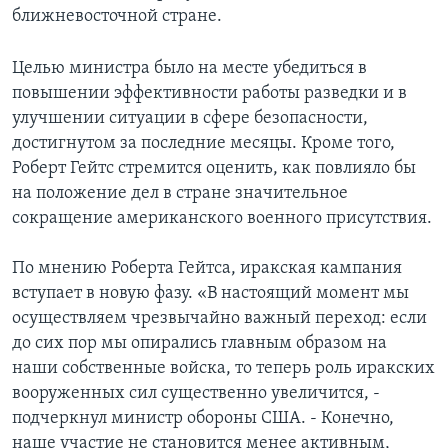
ближневосточной стране.
Learning English
Целью министра было на месте убедиться в
СОЦИАЛЬНЫЕ СЕТИ
повышении эффективности работы разведки и в
улучшении ситуации в сфере безопасности,
достигнутом за последние месяцы. Кроме того,
Роберт Гейтс стремится оценить, как повлияло бы
Языки
на положение дел в стране значительное
сокращение американского военного присутствия.
По мнению Роберта Гейтса, иракская кампания
вступает в новую фазу. «В настоящий момент мы
осуществляем чрезвычайно важный переход: если
до сих пор мы опирались главным образом на
наши собственные войска, то теперь роль иракских
вооруженных сил существенно увеличится, -
подчеркнул министр обороны США. - Конечно,
наше участие не становится менее активным,