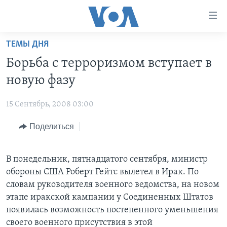
Линки
доступности
Перейти
ТЕМЫ ДНЯ
на
ГЛАВНОЕ
Борьба с терроризмом вступает в
основной
ПРОГРАММЫ
контент
новую фазу
ПРОЕКТЫ
Перейти
АМЕРИКА
к
15 Сентябрь, 2008 03:00
ЭКСПЕРТИЗА
НОВОСТИ ЗА МИНУТУ
УЧИМ АНГЛИЙСКИЙ
основной
Поделиться
ИНТЕРВЬЮ
ИТОГИ
НАША АМЕРИКАНСКАЯ ИСТОРИЯ
навигации
Перейти
ФАКТЫ ПРОТИВ ФЕЙКОВ
ПОЧЕМУ ЭТО ВАЖНО?
А КАК В АМЕРИКЕ?
в
В понедельник, пятнадцатого сентября, министр
ЗА СВОБОДУ ПРЕССЫ
ДИСКУССИЯ VOA
АРТЕФАКТЫ
поиск
обороны США Роберт Гейтс вылетел в Ирак. По
УЧИМ АНГЛИЙСКИЙ
ДЕТАЛИ
АМЕРИКАНСКИЕ ГОРОДКИ
словам руководителя военного ведомства, на новом
этапе иракской кампании у Соединенных Штатов
ВИДЕО
НЬЮ-ЙОРК NEW YORK
ТЕСТЫ
появилась возможность постепенного уменьшения
ПОДПИСКА НА НОВОСТИ
АМЕРИКА. БОЛЬШОЕ ПУТЕШЕСТВИЕ
своего военного присутствия в этой