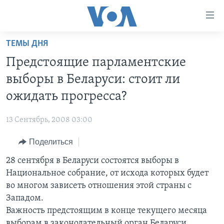
Линки
доступности
Перейти
ТЕМЫ ДНЯ
на
ГЛАВНОЕ
Предстоящие парламентские
основной
ПРОГРАММЫ
контент
выборы в Беларуси: стоит ли
ПРОЕКТЫ
Перейти
АМЕРИКА
ожидать прогресса?
к
ЭКСПЕРТИЗА
НОВОСТИ ЗА МИНУТУ
УЧИМ АНГЛИЙСКИЙ
основной
13 Сентябрь, 2008 03:00
ИНТЕРВЬЮ
ИТОГИ
НАША АМЕРИКАНСКАЯ ИСТОРИЯ
навигации
Перейти
Поделиться
ФАКТЫ ПРОТИВ ФЕЙКОВ
ПОЧЕМУ ЭТО ВАЖНО?
А КАК В АМЕРИКЕ?
в
28 сентября в Беларуси состоятся выборы в
ЗА СВОБОДУ ПРЕССЫ
ДИСКУССИЯ VOA
АРТЕФАКТЫ
поиск
Национальное собрание, от исхода которых будет
УЧИМ АНГЛИЙСКИЙ
ДЕТАЛИ
АМЕРИКАНСКИЕ ГОРОДКИ
во многом зависеть отношения этой страны с
ВИДЕО
Западом.
НЬЮ-ЙОРК NEW YORK
ТЕСТЫ
Важность предстоящим в конце текущего месяца
ПОДПИСКА НА НОВОСТИ
АМЕРИКА. БОЛЬШОЕ ПУТЕШЕСТВИЕ
выборам в законодательный орган Беларуси