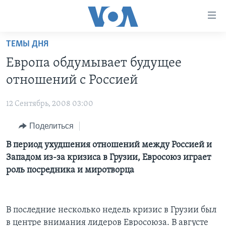
Линки
доступности
Перейти
ТЕМЫ ДНЯ
на
ГЛАВНОЕ
Европа обдумывает будущее
основной
ПРОГРАММЫ
контент
отношений с Россией
ПРОЕКТЫ
Перейти
АМЕРИКА
к
12 Сентябрь, 2008 03:00
ЭКСПЕРТИЗА
НОВОСТИ ЗА МИНУТУ
УЧИМ АНГЛИЙСКИЙ
основной
Поделиться
ИНТЕРВЬЮ
ИТОГИ
НАША АМЕРИКАНСКАЯ ИСТОРИЯ
навигации
Перейти
ФАКТЫ ПРОТИВ ФЕЙКОВ
В период ухудшения отношений между Россией и
ПОЧЕМУ ЭТО ВАЖНО?
А КАК В АМЕРИКЕ?
в
Западом из-за кризиса в Грузии, Евросоюз играет
ЗА СВОБОДУ ПРЕССЫ
ДИСКУССИЯ VOA
АРТЕФАКТЫ
поиск
роль посредника и миротворца
УЧИМ АНГЛИЙСКИЙ
ДЕТАЛИ
АМЕРИКАНСКИЕ ГОРОДКИ
ВИДЕО
НЬЮ-ЙОРК NEW YORK
ТЕСТЫ
В последние несколько недель кризис в Грузии был
ПОДПИСКА НА НОВОСТИ
АМЕРИКА. БОЛЬШОЕ ПУТЕШЕСТВИЕ
в центре внимания лидеров Евросоюза. В августе