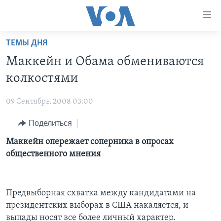
Линки
доступности
Перейти
ТЕМЫ ДНЯ
на
ГЛАВНОЕ
Маккейн и Обама обмениваются
основной
ПРОГРАММЫ
контент
колкостями
ПРОЕКТЫ
Перейти
АМЕРИКА
к
09 Сентябрь, 2008 03:00
ЭКСПЕРТИЗА
НОВОСТИ ЗА МИНУТУ
УЧИМ АНГЛИЙСКИЙ
основной
Поделиться
ИНТЕРВЬЮ
ИТОГИ
НАША АМЕРИКАНСКАЯ ИСТОРИЯ
навигации
Перейти
ФАКТЫ ПРОТИВ ФЕЙКОВ
Маккейн опережает соперника в опросах
ПОЧЕМУ ЭТО ВАЖНО?
А КАК В АМЕРИКЕ?
в
общественного мнения
ЗА СВОБОДУ ПРЕССЫ
ДИСКУССИЯ VOA
АРТЕФАКТЫ
поиск
УЧИМ АНГЛИЙСКИЙ
ДЕТАЛИ
АМЕРИКАНСКИЕ ГОРОДКИ
Предвыборная схватка между кандидатами на
ВИДЕО
НЬЮ-ЙОРК NEW YORK
ТЕСТЫ
президентских выборах в США накаляется, и
ПОДПИСКА НА НОВОСТИ
АМЕРИКА. БОЛЬШОЕ ПУТЕШЕСТВИЕ
выпады носят все более личный характер.