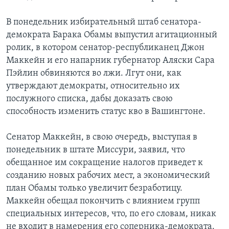
Learning English
В понедельник избирательный штаб сенатора-
демократа Барака Обамы выпустил агитационный
СОЦИАЛЬНЫЕ СЕТИ
ролик, в котором сенатор-республиканец Джон
Маккейн и его напарник губернатор Аляски Сара
Пэйлин обвиняются во лжи. Лгут они, как
утверждают демократы, относительно их
Языки
послужного списка, дабы доказать свою
способность изменить статус кво в Вашингтоне.
Сенатор Маккейн, в свою очередь, выступая в
понедельник в штате Миссури, заявил, что
обещанное им сокращение налогов приведет к
созданию новых рабочих мест, а экономический
план Обамы только увеличит безработицу.
Маккейн обещал покончить с влиянием групп
специальных интересов, что, по его словам, никак
не входит в намерения его соперника-демократа.