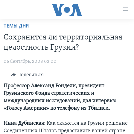
Линки
доступности
Перейти
ТЕМЫ ДНЯ
на
ГЛАВНОЕ
Сохранится ли территориальная
основной
ПРОГРАММЫ
контент
целостность Грузии?
ПРОЕКТЫ
Перейти
АМЕРИКА
к
06 Сентябрь, 2008 03:00
ЭКСПЕРТИЗА
НОВОСТИ ЗА МИНУТУ
УЧИМ АНГЛИЙСКИЙ
основной
Поделиться
ИНТЕРВЬЮ
ИТОГИ
НАША АМЕРИКАНСКАЯ ИСТОРИЯ
навигации
Перейти
ФАКТЫ ПРОТИВ ФЕЙКОВ
Профессор Александ Рондели, президент
ПОЧЕМУ ЭТО ВАЖНО?
А КАК В АМЕРИКЕ?
в
Грузинского Фонда стратегических и
ЗА СВОБОДУ ПРЕССЫ
ДИСКУССИЯ VOA
АРТЕФАКТЫ
поиск
международных исследований, дал интервью
УЧИМ АНГЛИЙСКИЙ
ДЕТАЛИ
АМЕРИКАНСКИЕ ГОРОДКИ
«Голосу Америки» по телефону из Тбилиси.
ВИДЕО
НЬЮ-ЙОРК NEW YORK
ТЕСТЫ
Инна Дубинская:
Как скажется на Грузии решение
ПОДПИСКА НА НОВОСТИ
АМЕРИКА. БОЛЬШОЕ ПУТЕШЕСТВИЕ
Соединенных Штатов предоставить вашей стране