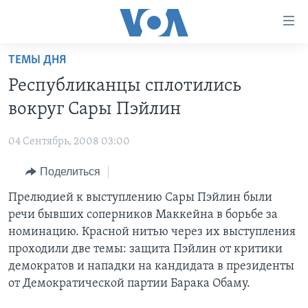
Линки
доступности
Перейти
ТЕМЫ ДНЯ
на
ГЛАВНОЕ
Республиканцы сплотились
основной
ПРОГРАММЫ
контент
вокруг Сары Пэйлин
ПРОЕКТЫ
Перейти
АМЕРИКА
к
04 Сентябрь, 2008 03:00
ЭКСПЕРТИЗА
НОВОСТИ ЗА МИНУТУ
УЧИМ АНГЛИЙСКИЙ
основной
Поделиться
ИНТЕРВЬЮ
ИТОГИ
НАША АМЕРИКАНСКАЯ ИСТОРИЯ
навигации
Перейти
ФАКТЫ ПРОТИВ ФЕЙКОВ
Прелюдией к выступлению Сары Пэйлин были
ПОЧЕМУ ЭТО ВАЖНО?
А КАК В АМЕРИКЕ?
в
речи бывших соперников Маккейна в борьбе за
ЗА СВОБОДУ ПРЕССЫ
ДИСКУССИЯ VOA
АРТЕФАКТЫ
поиск
номинацию. Красной нитью через их выступления
УЧИМ АНГЛИЙСКИЙ
ДЕТАЛИ
АМЕРИКАНСКИЕ ГОРОДКИ
проходили две темы: защита Пэйлин от критики
демократов и нападки на кандидата в президенты
ВИДЕО
НЬЮ-ЙОРК NEW YORK
ТЕСТЫ
от Демократической партии Барака Обаму.
ПОДПИСКА НА НОВОСТИ
АМЕРИКА. БОЛЬШОЕ ПУТЕШЕСТВИЕ