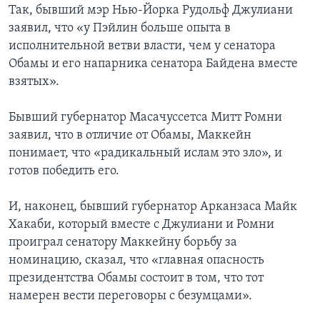
Так, бывший мэр Нью-Йорка Рудольф Джулиани
Learning English
заявил, что «у Пэйлин больше опыта в
исполнительной ветви власти, чем у сенатора
Обамы и его напарника сенатора Байдена вместе
СОЦИАЛЬНЫЕ СЕТИ
взятых».
Бывший губернатор Масачуссетса Митт Ромни
Языки
заявил, что в отличие от Обамы, Маккейн
понимает, что «радикальный ислам это зло», и
готов победить его.
И, наконец, бывший губернатор Арканзаса Майк
Хакаби, который вместе с Джулиани и Ромни
проиграл сенатору Маккейну борьбу за
номинацию, сказал, что «главная опасность
президентства Обамы состоит в том, что тот
намерен вести переговоры с безумцами».