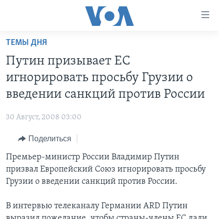
Линки
доступности
Перейти
ТЕМЫ ДНЯ
на
ГЛАВНОЕ
Путин призывает ЕС
основной
ПРОГРАММЫ
контент
игнорировать просьбу Грузии о
ПРОЕКТЫ
Перейти
АМЕРИКА
введении санкций против России
к
ЭКСПЕРТИЗА
НОВОСТИ ЗА МИНУТУ
УЧИМ АНГЛИЙСКИЙ
основной
30 Август, 2008 03:00
ИНТЕРВЬЮ
ИТОГИ
НАША АМЕРИКАНСКАЯ ИСТОРИЯ
навигации
Перейти
Поделиться
ФАКТЫ ПРОТИВ ФЕЙКОВ
ПОЧЕМУ ЭТО ВАЖНО?
А КАК В АМЕРИКЕ?
в
Премьер-министр России Владимир Путин
ЗА СВОБОДУ ПРЕССЫ
ДИСКУССИЯ VOA
АРТЕФАКТЫ
поиск
призвал Европейский Союз игнорировать просьбу
УЧИМ АНГЛИЙСКИЙ
ДЕТАЛИ
АМЕРИКАНСКИЕ ГОРОДКИ
Грузии о введении санкций против России.
ВИДЕО
НЬЮ-ЙОРК NEW YORK
ТЕСТЫ
В интервью телеканалу Германии ARD Путин
ПОДПИСКА НА НОВОСТИ
АМЕРИКА. БОЛЬШОЕ ПУТЕШЕСТВИЕ
выразил пожелание, чтобы страны-члены ЕС дали