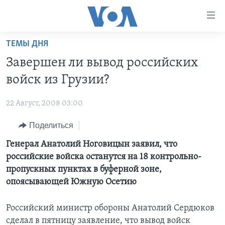
Линки
доступности
Перейти
ТЕМЫ ДНЯ
на
ГЛАВНОЕ
Завершен ли вывод российских
основной
ПРОГРАММЫ
контент
войск из Грузии?
ПРОЕКТЫ
Перейти
АМЕРИКА
к
22 Август, 2008 03:00
ЭКСПЕРТИЗА
НОВОСТИ ЗА МИНУТУ
УЧИМ АНГЛИЙСКИЙ
основной
Поделиться
ИНТЕРВЬЮ
ИТОГИ
НАША АМЕРИКАНСКАЯ ИСТОРИЯ
навигации
Перейти
ФАКТЫ ПРОТИВ ФЕЙКОВ
Генерал Анатолий Ноговицын заявил, что
ПОЧЕМУ ЭТО ВАЖНО?
А КАК В АМЕРИКЕ?
в
российские войска останутся на 18 контрольно-
ЗА СВОБОДУ ПРЕССЫ
ДИСКУССИЯ VOA
АРТЕФАКТЫ
поиск
пропускных пунктах в буферной зоне,
УЧИМ АНГЛИЙСКИЙ
ДЕТАЛИ
АМЕРИКАНСКИЕ ГОРОДКИ
опоясывающей Южную Осетию
ВИДЕО
НЬЮ-ЙОРК NEW YORK
ТЕСТЫ
Российский министр обороны Анатолий Сердюков
ПОДПИСКА НА НОВОСТИ
АМЕРИКА. БОЛЬШОЕ ПУТЕШЕСТВИЕ
сделал в пятницу заявление, что вывод войск