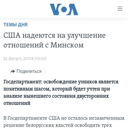
Линки
доступности
Перейти
ТЕМЫ ДНЯ
на
ГЛАВНОЕ
США надеются на улучшение
основной
ПРОГРАММЫ
контент
отношений с Минском
ПРОЕКТЫ
Перейти
АМЕРИКА
к
21 Август, 2008 03:00
ЭКСПЕРТИЗА
НОВОСТИ ЗА МИНУТУ
УЧИМ АНГЛИЙСКИЙ
основной
Поделиться
ИНТЕРВЬЮ
ИТОГИ
НАША АМЕРИКАНСКАЯ ИСТОРИЯ
навигации
Перейти
ФАКТЫ ПРОТИВ ФЕЙКОВ
Госдепартамент: освобождение узников является
ПОЧЕМУ ЭТО ВАЖНО?
А КАК В АМЕРИКЕ?
в
позитивным шагом, который будет учтен при
ЗА СВОБОДУ ПРЕССЫ
ДИСКУССИЯ VOA
АРТЕФАКТЫ
поиск
анализе нынешнего состояния двусторонних
УЧИМ АНГЛИЙСКИЙ
ДЕТАЛИ
АМЕРИКАНСКИЕ ГОРОДКИ
отношений
ВИДЕО
НЬЮ-ЙОРК NEW YORK
ТЕСТЫ
В Госдепартаменте США не осталось незамеченным
ПОДПИСКА НА НОВОСТИ
АМЕРИКА. БОЛЬШОЕ ПУТЕШЕСТВИЕ
решение белорусских властей освободить трех