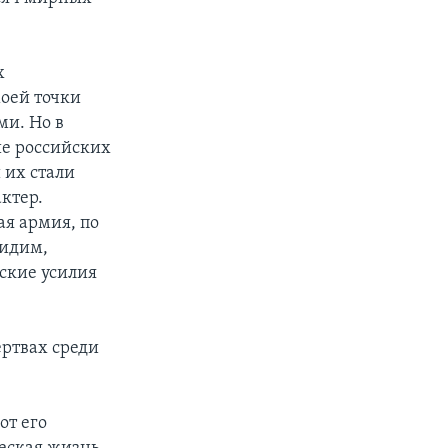
х
моей точки
ми. Но в
ие российских
 их стали
ктер.
ая армия, по
видим,
ские усилия
ертвах среди
от его