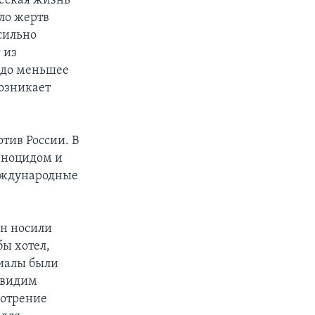
еская жизнь
сло жертв
 сильно
 из
здо меньшее
озникает
отив России. В
еноцидом и
международные
ан носили
бы хотел,
риалы были
 увидим
мотрение