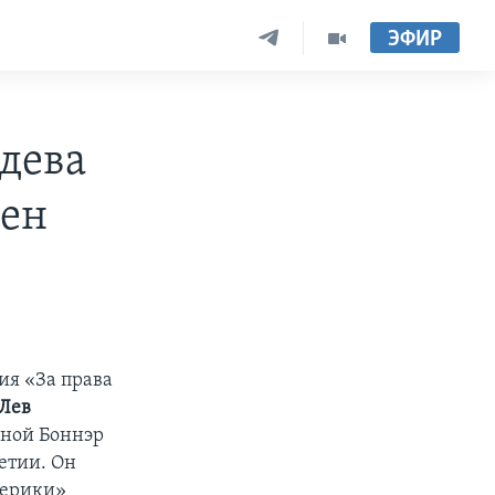
ЭФИР
дева
лен
я «За права
Лев
еной Боннэр
етии. Он
мерики»