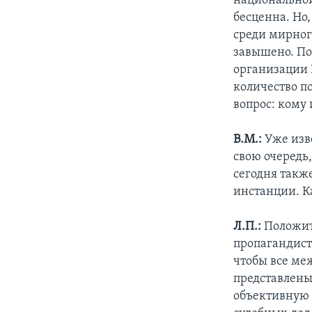
национальной
бесценна. Но,
среди мирного
завышено. По
организации 
количество п
вопрос: кому 
В.М.:
Уже изв
свою очередь
сегодня такж
инстанции. К
Л.П.:
Положит
пропагандист
чтобы все ме
представлены
объективную 