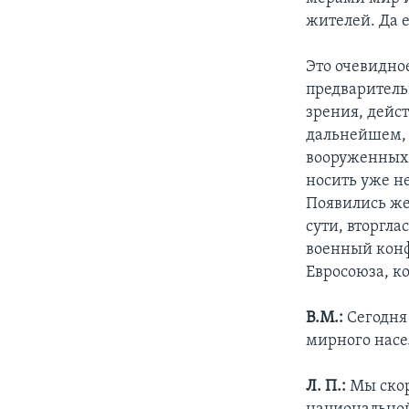
жителей. Да е
Это очевидн
предварительн
зрения, дейс
дальнейшем, 
вооруженных 
носить уже н
Появились же
сути, вторгла
военный конф
Евросоюза, к
В.М.:
Сегодня 
мирного нас
Л. П.:
Мы скор