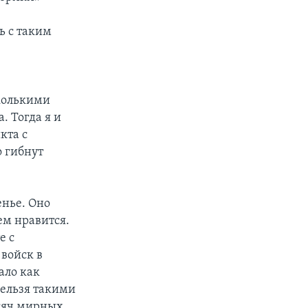
ь с таким
сколькими
. Тогда я и
кта с
о гибнут
енье. Оно
ем нравится.
е с
войск в
ало как
ельзя такими
ысяч мирных