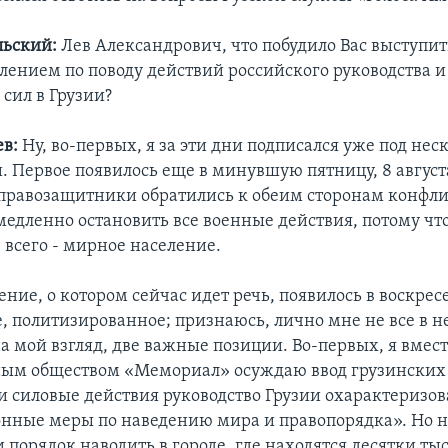
льский:
Лев Александрович, что побудило Вас выступит
лением по поводу действий российского руководства и
сил в Грузии?
в:
Ну, во-первых, я за эти дни подписался уже под не
 Первое появилось еще в минувшую пятницу, 8 августа
правозащитники обратились к обеим сторонам конфли
едленно остановить все военные действия, потому чт
 всего - мирное население.
ние, о котором сейчас идет речь, появилось в воскрес
е, политизированное; признаюсь, лично мне не все в н
на мой взгляд, две важные позиции. Во-первых, я вмест
ым обществом «Мемориал» осуждаю ввод грузинских 
и силовые действия руководство Грузии охарактеризов
нные меры по наведению мира и правопорядка». Но н
 порядок наводить в городе, где находятся десятки т