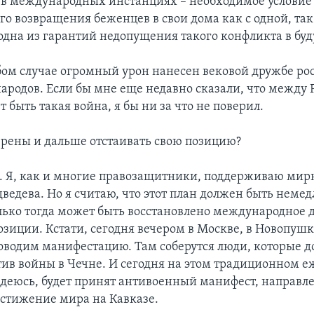
 в международных инстанциях – необходимое условие
о возвращения беженцев в свои дома как с одной, так 
 одна из гарантий недопущения такого конфликта в бу
юбом случае огромный урон нанесен вековой дружбе ро
народов. Если бы мне еще недавно сказали, что между 
 быть такая война, я бы ни за что не поверил.
рены и дальше отстаивать свою позицию?
. Я, как и многие правозащитники, поддерживаю мир
ведева. Но я считаю, что этот план должен быть неме
лько тогда может быть восстановлено международное 
озиции. Кстати, сегодня вечером в Москве, в Новопуш
оводим манифестацию. Там соберутся люди, которые д
тив войны в Чечне. И сегодня на этом традиционном 
адеюсь, будет принят антивоенный манифест, направл
стижение мира на Кавказе.