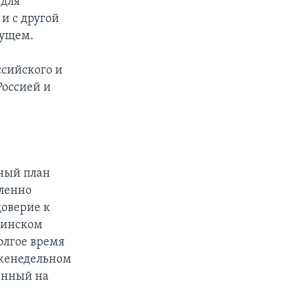
 для
и с другой
дущем.
ссийского и
Россией и
ный план
дленно
доверие к
кинском
олгое время
еженедельном
енный на