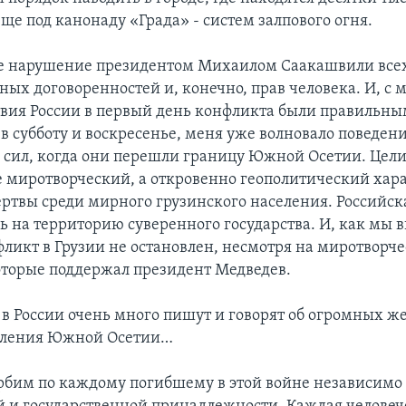
ще под канонаду «Града» - систем залпового огня.
ое нарушение президентом Михаилом Саакашвили все
ых договоренностей и, конечно, прав человека. И, с 
твия России в первый день конфликта были правильны
в субботу и воскресенье, меня уже волновало поведен
сил, когда они перешли границу Южной Осетии. Цели
е миротворческий, а откровенно геополитический хара
ртвы среди мирного грузинского населения. Российск
сь на территорию суверенного государства. И, как мы 
ликт в Грузии не остановлен, несмотря на миротворче
оторые поддержал президент Медведев.
в России очень много пишут и говорят об огромных ж
еления Южной Осетии…
бим по каждому погибшему в этой войне независимо 