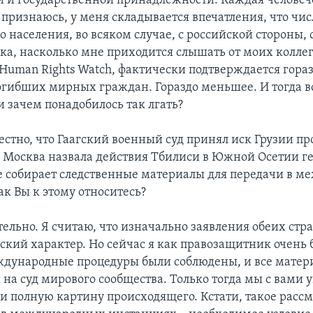
 и государственной принадлежности. Каждая человеч
 признаюсь, у меня складывается впечатления, что чи
 населения, во всяком случае, с российской стороны,
ка, насколько мне приходится слышать от моих коллег
Human Rights Watch, фактически подтверждается гора
огибших мирных граждан. Гораздо меньшее. И тогда в
и зачем понадобилось так лгать?
естно, что Гаагский военный суд принял иск Грузии пр
, Москва назвала действия Тбилиси в Южной Осетии г
е собирает следственные материалы для передачи в 
ак Вы к этому относитесь?
ельно. Я считаю, что изначально заявления обеих стр
ский характер. Но сейчас я как правозащитник очень 
ждународные процедуры были соблюдены, и все мате
 на суд мирового сообщества. Только тогда мы с вами
и полную картину происходящего. Кстати, такое расс