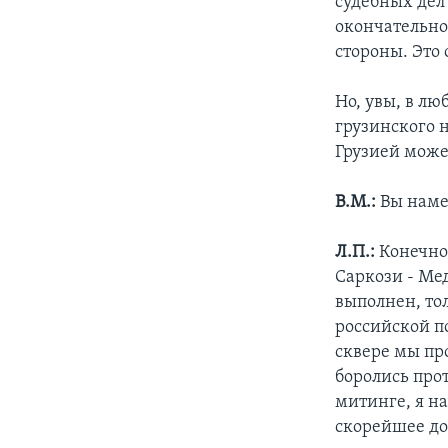
судебных дел
окончательног
стороны. Это
Но, увы, в л
грузинского 
Грузией может
В.М.:
Вы наме
Л.П.:
Конечно
Саркози - Мед
выполнен, то
российской п
сквере мы пр
боролись про
митинге, я н
скорейшее до