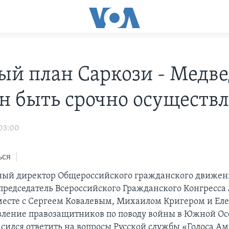
й план Саркози - Медве
н быть срочно осуществ
 03:00
ься
ый директор Общероссийского гражданского движени
опредседатель Всероссийского Гражданского Конгресса
есте с Сергеем Ковалевым, Михаилом Кригером и Ел
вление правозащитников по поводу войны в Южной Ос
асился ответить на вопросы Русской службы «Голоса А