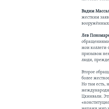
Вадим Масса
жестким заяв
вооружённых 
Лев Пономаре
обращениями.
мои коллеги-
призывом нем
люди, прежде
Второе обраще
более жестко
Но там есть, 
международн
Цхинвали. Эт
«конституцио
мерами мир и