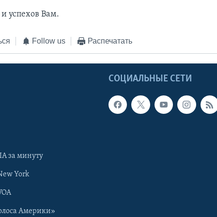
и успехов Вам.
ься
Follow us
Распечатать
Ы
СОЦИАЛЬНЫЕ СЕТИ
А за минуту
New York
VOA
олоса Америки»