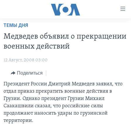
Линки
доступности
Перейти
ТЕМЫ ДНЯ
на
ГЛАВНОЕ
Медведев объявил о прекращении
основной
ПРОГРАММЫ
контент
военных действий
ПРОЕКТЫ
Перейти
АМЕРИКА
к
12 Август, 2008 03:00
ЭКСПЕРТИЗА
НОВОСТИ ЗА МИНУТУ
УЧИМ АНГЛИЙСКИЙ
основной
Поделиться
ИНТЕРВЬЮ
ИТОГИ
НАША АМЕРИКАНСКАЯ ИСТОРИЯ
навигации
Перейти
ФАКТЫ ПРОТИВ ФЕЙКОВ
Президент России Дмитрий Медведев заявил, что
ПОЧЕМУ ЭТО ВАЖНО?
А КАК В АМЕРИКЕ?
в
отдал приказ прекратить военные действия в
ЗА СВОБОДУ ПРЕССЫ
ДИСКУССИЯ VOA
АРТЕФАКТЫ
поиск
Грузии. Однако президент Грузии Михаил
УЧИМ АНГЛИЙСКИЙ
ДЕТАЛИ
АМЕРИКАНСКИЕ ГОРОДКИ
Саакашвили сказал, что российские силы
продолжают наносить удары по грузинской
ВИДЕО
НЬЮ-ЙОРК NEW YORK
ТЕСТЫ
территории.
ПОДПИСКА НА НОВОСТИ
АМЕРИКА. БОЛЬШОЕ ПУТЕШЕСТВИЕ