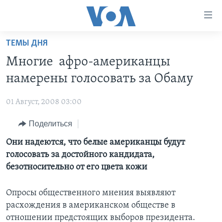
Линки
доступности
Перейти
ТЕМЫ ДНЯ
на
ГЛАВНОЕ
Многие афро-американцы
основной
ПРОГРАММЫ
контент
намерены голосовать за Обаму
ПРОЕКТЫ
Перейти
АМЕРИКА
к
01 Август, 2008 03:00
ЭКСПЕРТИЗА
НОВОСТИ ЗА МИНУТУ
УЧИМ АНГЛИЙСКИЙ
основной
Поделиться
ИНТЕРВЬЮ
ИТОГИ
НАША АМЕРИКАНСКАЯ ИСТОРИЯ
навигации
Перейти
ФАКТЫ ПРОТИВ ФЕЙКОВ
Они надеются, что белые американцы будут
ПОЧЕМУ ЭТО ВАЖНО?
А КАК В АМЕРИКЕ?
в
голосовать за достойного кандидата,
ЗА СВОБОДУ ПРЕССЫ
ДИСКУССИЯ VOA
АРТЕФАКТЫ
поиск
безотносительно от его цвета кожи
УЧИМ АНГЛИЙСКИЙ
ДЕТАЛИ
АМЕРИКАНСКИЕ ГОРОДКИ
Опросы общественного мнения выявляют
ВИДЕО
НЬЮ-ЙОРК NEW YORK
ТЕСТЫ
расхождения в американском обществе в
ПОДПИСКА НА НОВОСТИ
АМЕРИКА. БОЛЬШОЕ ПУТЕШЕСТВИЕ
отношении предстоящих выборов президента.