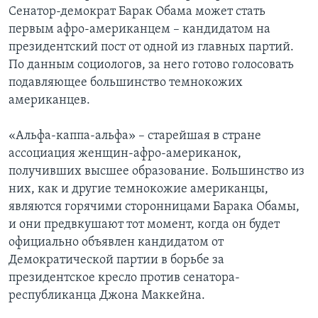
Сенатор-демократ Барак Обама может стать
Learning English
первым афро-американцем – кандидатом на
президентский пост от одной из главных партий.
СОЦИАЛЬНЫЕ СЕТИ
По данным социологов, за него готово голосовать
подавляющее большинство темнокожих
американцев.
Языки
«Альфа-каппа-альфа» – старейшая в стране
ассоциация женщин-афро-американок,
получивших высшее образование. Большинство из
них, как и другие темнокожие американцы,
являются горячими сторонницами Барака Обамы,
и они предвкушают тот момент, когда он будет
официально объявлен кандидатом от
Демократической партии в борьбе за
президентское кресло против сенатора-
республиканца Джона Маккейна.