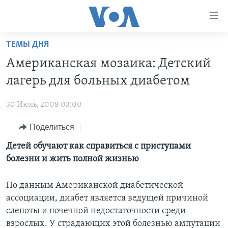
Линки
доступности
Перейти
ТЕМЫ ДНЯ
на
ГЛАВНОЕ
Американская мозаика: Детский
основной
ПРОГРАММЫ
контент
лагерь для больных диабетом
ПРОЕКТЫ
Перейти
АМЕРИКА
к
30 Июль, 2008 03:00
ЭКСПЕРТИЗА
НОВОСТИ ЗА МИНУТУ
УЧИМ АНГЛИЙСКИЙ
основной
Поделиться
ИНТЕРВЬЮ
ИТОГИ
НАША АМЕРИКАНСКАЯ ИСТОРИЯ
навигации
Перейти
ФАКТЫ ПРОТИВ ФЕЙКОВ
Детей обучают как справиться с приступами
ПОЧЕМУ ЭТО ВАЖНО?
А КАК В АМЕРИКЕ?
в
болезни и жить полной жизнью
ЗА СВОБОДУ ПРЕССЫ
ДИСКУССИЯ VOA
АРТЕФАКТЫ
поиск
УЧИМ АНГЛИЙСКИЙ
ДЕТАЛИ
АМЕРИКАНСКИЕ ГОРОДКИ
По данным Американской диабетической
ассоциации, диабет является ведущей причиной
ВИДЕО
НЬЮ-ЙОРК NEW YORK
ТЕСТЫ
слепоты и почечной недостаточности среди
ПОДПИСКА НА НОВОСТИ
АМЕРИКА. БОЛЬШОЕ ПУТЕШЕСТВИЕ
взрослых. У страдающих этой болезнью ампутации