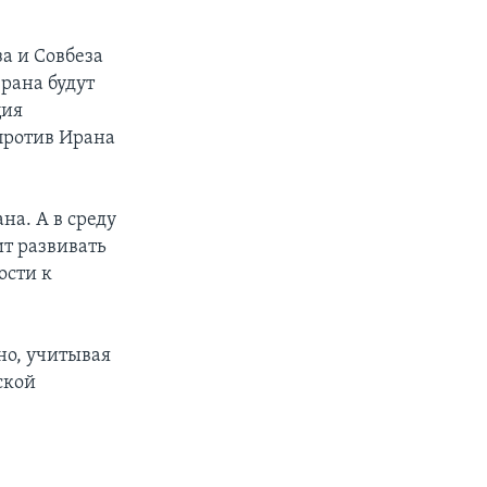
а и Совбеза
ерана будут
ция
против Ирана
на. А в среду
т развивать
ости к
но, учитывая
ской