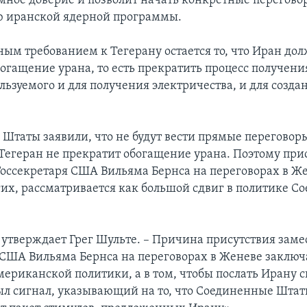
мное доверие и позволит начать конкретные перегово
 иранской ядерной программы.
ным требованием к Тегерану остается то, что Иран до
богащение урана, то есть прекратить процесс получени
льзуемого и для получения электричества, и для созда
Штаты заявили, что не будут вести прямые переговор
а Тегеран не прекратит обогащение урана. Поэтому при
Госсекретаря США Вильяма Бернса на переговорах в Же
х, рассматривается как большой сдвиг в политике С
– утверждает Грег Шульте. – Причина присутствия заме
 США Вильяма Бернса на переговорах в Женеве заключа
ериканской политики, а в том, чтобы послать Ирану 
был сигнал, указывающий на то, что Соединенные Шта