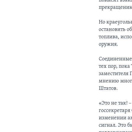
повысит взаи
прекращению
Но краеуголь
остановить о
топлива, испо
оружия.
Соединенные 
тех пор, пок
заместителя 
мнению многи
Штатов.
«Это не так! 
госсекретаря
изменении ам
сигнал. Это 