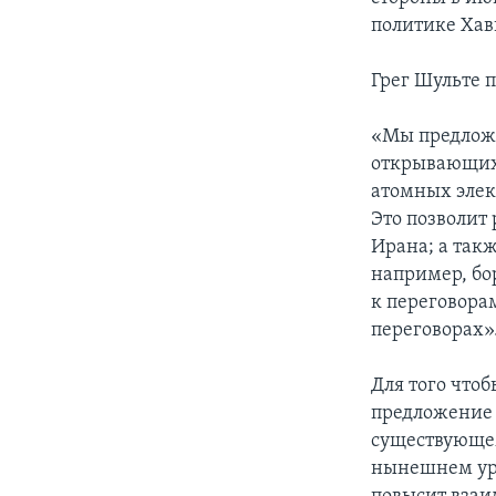
политике Хав
Грег Шульте 
«Мы предложи
открывающих 
атомных элек
Это позволит
Ирана; а так
например, бо
к переговорам
переговорах»
Для того что
предложение 
существующем
нынешнем уро