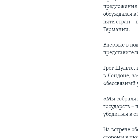
предложения 
обсуждался в
пяти стран –
Германии.
Впервые в по
представител
Грег Шульте,
в Лондоне, за
«бессвязный 
«Мы собралис
государств – 
убедиться в 
На встрече о
стороны в ию