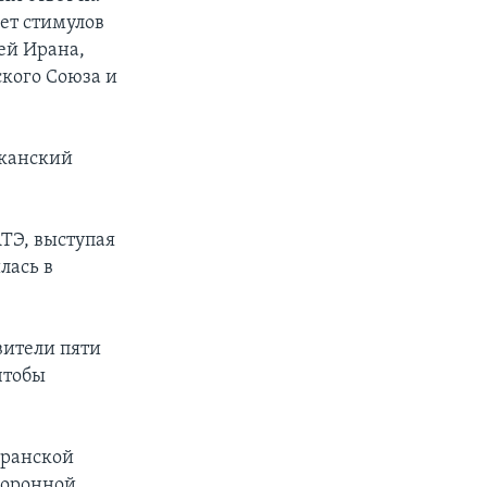
ет стимулов
ей Ирана,
ского Союза и
иканский
ТЭ, выступая
лась в
вители пяти
чтобы
иранской
боронной