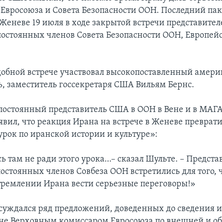
Евросоюза и Совета Безопасности ООН. Последний пак
 Женеве 19 июля в ходе закрытой встречи представител
 постоянных членов Совета Безопасности ООН, Европей
добной встрече участвовал высокопоставленный амер
ь, заместитель госсекретаря США Вильям Бернс.
 постоянный представитель США в ООН в Вене и в МАГА
явил, что реакция Ирана на встрече в Женеве преврати
урок по иранской истории и культуре»:
ь там не ради этого урока…– сказал Шульте. – Предста
постоянных членов Совбеза ООН встретились для того, 
стремлении Ирана вести серьезные переговоры!»
бсуждался ряд предложений, доведенных до сведения 
не Верховным комиссаром Евросоюза по внешней и о