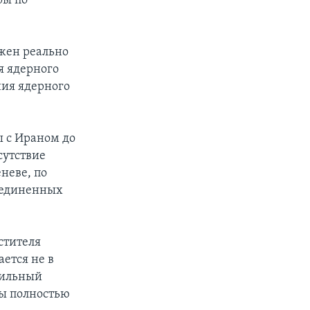
ры по
лжен реально
я ядерного
ния ядерного
ы с Ираном до
сутствие
неве, по
оединенных
стителя
ется не в
сильный
ты полностью