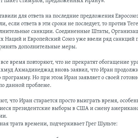
 пакет стимулов, предложенных Ирану».
тавили для ответа на последние предложения Евросоюз
и, если ответа в эти сроки не последует, то против Тег
лнительные санкции. Соединенные Штаты, Организа
 Наций и Европейский Союз уже ввели ряд санкций 
ринять дополнительные меры.
все время повторяют, что не прекратят обогащение ура
хмуд Ахмадинеджад вновь заявил, что Иран продолжи
 программу. Но при этом Иран заявляет о своей готовн
по данной проблеме.
ют, что Иран старается просто выиграть время, особен
еся президентские выборы в США и смену американ
ии.
ная трата времени, подчеркивает Грег Шульте: