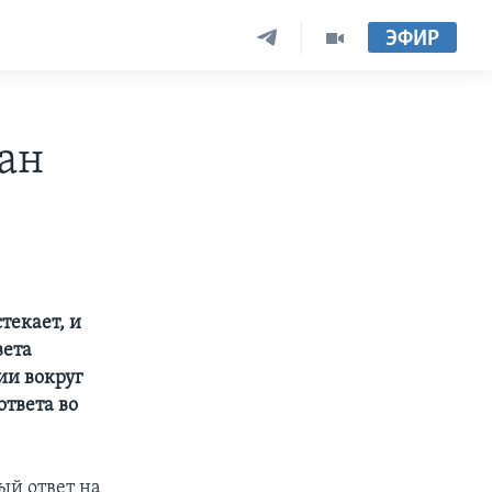
ЭФИР
ан
текает, и
вета
ии вокруг
твета во
ый ответ на