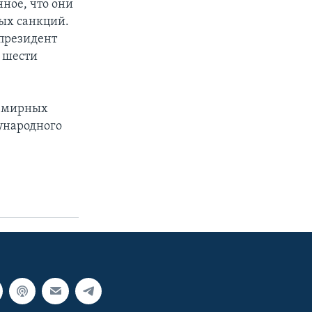
ное, что они
ных санкций.
 президент
е шести
в мирных
ународного