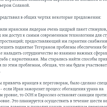
ьером Соланой.
представил в общих чертах некоторые предложения:
ли иранским лидерам очень щедрый пакет стимулов
им доступ к самым современным технологиям для ст
тростанций; предоставляющий им гарантии снабжени
 решить поднятые Тегераном проблемы обеспечения бе
же наладить сотрудничество во взаимно важных сферах,
рьба с наркотиками. Мы старались найти способы при
 по этим проблемам, обещав, что мы будем участвоват
.
бы привлечь иранцев к переговорам, было сделано спе
– если Иран заморозит процесс обогащения урана на
 уровне, то ООН и Евросоюз остановят санкции проти
вне. Это планируется осуществить в течение шести не