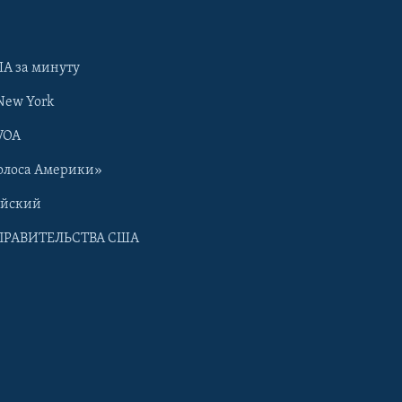
А за минуту
New York
VOA
олоса Америки»
ийский
ПРАВИТЕЛЬСТВА США