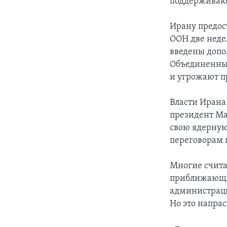
поддерживают
Ирану предос
ООН две недел
введены допо
Объединенных
и угрожают п
Власти Ирана 
президент Ма
свою ядерную
переговорам 
Многие счита
приближающи
администрац
Но это напрас