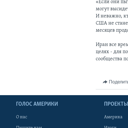
«Если они пы
могут высиде
И неважно, к
США не стане
месяцев прод
Иран все вре
целях - для 
сообщества п
Поделит
ГОЛОС АМЕРИКИ
ПРОЕКТ
О нас
Америка
Пишите нам
Итоги