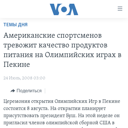
Линки
доступности
Перейти
ТЕМЫ ДНЯ
на
ГЛАВНОЕ
Американские спортсменов
основной
ПРОГРАММЫ
контент
тревожит качество продуктов
ПРОЕКТЫ
Перейти
АМЕРИКА
питания на Олимпийских играх в
к
ЭКСПЕРТИЗА
НОВОСТИ ЗА МИНУТУ
УЧИМ АНГЛИЙСКИЙ
Пекине
основной
ИНТЕРВЬЮ
ИТОГИ
НАША АМЕРИКАНСКАЯ ИСТОРИЯ
навигации
24 Июль, 2008 03:00
Перейти
ФАКТЫ ПРОТИВ ФЕЙКОВ
ПОЧЕМУ ЭТО ВАЖНО?
А КАК В АМЕРИКЕ?
в
Поделиться
ЗА СВОБОДУ ПРЕССЫ
ДИСКУССИЯ VOA
АРТЕФАКТЫ
поиск
Церемония открытия Олимпийских Игр в Пекине
УЧИМ АНГЛИЙСКИЙ
ДЕТАЛИ
АМЕРИКАНСКИЕ ГОРОДКИ
состоится 8 августа. На открытии планирует
ВИДЕО
НЬЮ-ЙОРК NEW YORK
ТЕСТЫ
присутствовать президент Буш. На этой неделе он
пригласил членов олимпийской сборной США в
ПОДПИСКА НА НОВОСТИ
АМЕРИКА. БОЛЬШОЕ ПУТЕШЕСТВИЕ