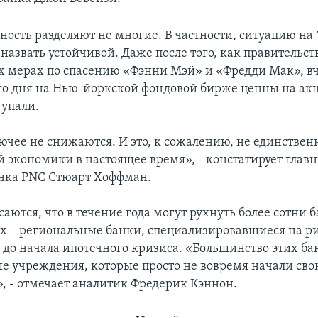
ность разделяют не многие. В частности, ситуацию на
назвать устойчивой. Даже после того, как правительст
х мерах по спасению «Фэнни Мэй» и «Фредди Мак», вч
о дня на Нью-йоркской фондовой бирже ценны на ак
 упали.
ючее не снижаются. И это, к сожалению, не единствен
 экономики в настоящее время», - констатирует глав
нка PNC Стюарт Хоффман.
аются, что в течение года могут рухнуть более сотни б
х – региональные банки, специализировавшиеся на р
 до начала ипотечного кризиса. «Большинство этих бан
е учреждения, которые просто не вовремя начали св
», - отмечает аналитик Фредерик Кэннон.