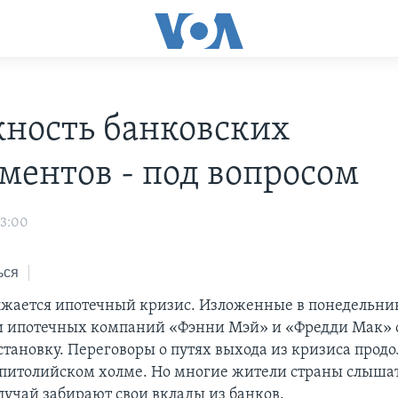
ность банковских
ментов - под вопросом
03:00
ься
жается ипотечный кризис. Изложенные в понедельни
 ипотечных компаний «Фэнни Мэй» и «Фредди Мак» 
становку. Переговоры о путях выхода из кризиса прод
апитолийском холме. Но многие жители страны слышат
лучай забирают свои вклады из банков.