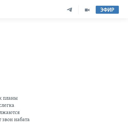
ЭФИР
к планы
слегка
олжаются
 звон набата