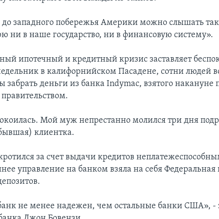
о до западного побережья Америки можно слышать так
рю ни в наше государство, ни в финансовую систему».
ный ипотечный и кредитный кризис заставляет беспо
недельник в калифорнийском Пасадене, сотни людей в
ы забрать деньги из банка Indymac, взятого накануне 
правительством.
покоилась. Мой муж непрестанно молился три дня подря
 бывшая) клиентка.
кротился за счет выдачи кредитов неплатежеспособны
нее управление на банком взяла на себя Федеральная
депозитов.
 банк не менее надежен, чем остальные банки США», -
банка Джон Бовензи.