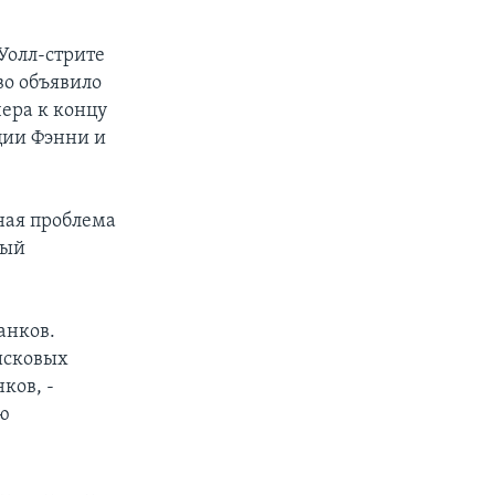
 Уолл-стрите
во объявило
ера к концу
ции Фэнни и
ная проблема
ный
анков.
исковых
ков, -
ою