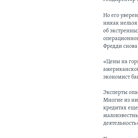
Но его уверен
никак нельзя 
об экстренны
операционног
Фредди снова
«Цены на гор
американской
экономист ба
Эксперты опас
Многие из ни
кредитах еще
малоизвестны
деятельность