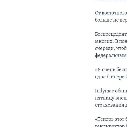
От восточног
больше не ве
Беспрецедент
многих. В по
очереди, чтоб
федеральным 
«Я очень бес
одна (теперь
Indymac обан
пятницу внеш
страхования 
«Теперь этот
гендиректор 