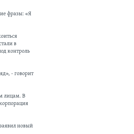
ие фразы: «Я
коиться
стали в
под контроль
д», - говорит
м лицам. В
 корпорация
 заявил новый