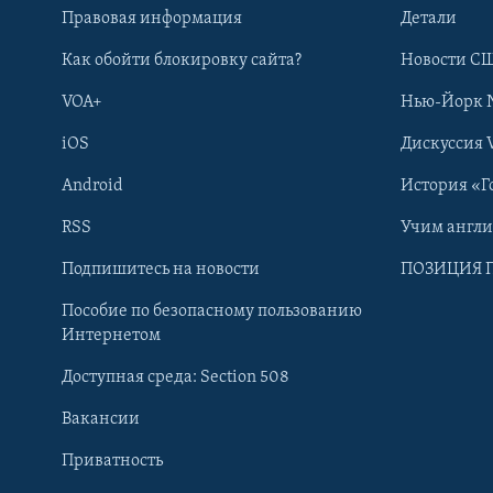
Правовая информация
Детали
Как обойти блокировку сайта?
Новости СШ
VOA+
Нью-Йорк 
iOS
Дискуссия 
Android
История «Г
RSS
Учим англ
Learning English
Подпишитесь на новости
ПОЗИЦИЯ 
Пособие по безопасному пользованию
СОЦИАЛЬНЫЕ СЕТИ
Интернетом
Доступная среда: Section 508
Вакансии
Приватность
Языки