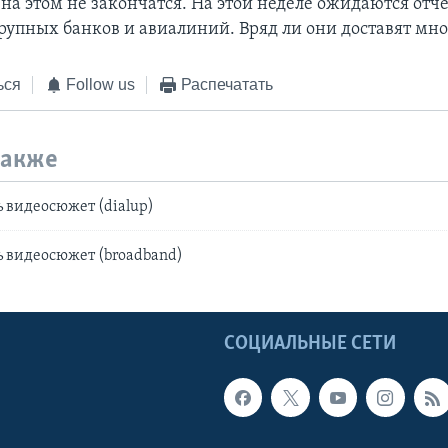
на этом не закончатся. На этой неделе ожидаются отч
рупных банков и авиалиний. Вряд ли они доставят мно
ься
Follow us
Распечатать
также
 видеосюжет (dialup)
 видеосюжет (broadband)
Ы
СОЦИАЛЬНЫЕ СЕТИ