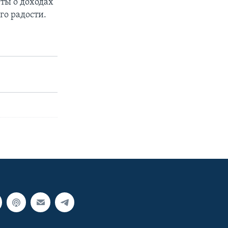
еты о доходах
го радости.