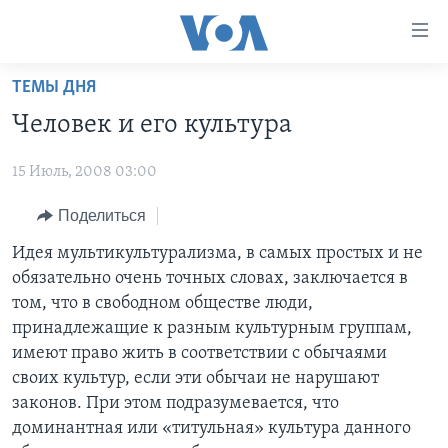
Линки
доступности
Перейти
ТЕМЫ ДНЯ
на
ГЛАВНОЕ
Человек и его культура
основной
ПРОГРАММЫ
контент
15 Июль, 2008 03:00
ПРОЕКТЫ
Перейти
АМЕРИКА
к
ЭКСПЕРТИЗА
Поделиться
НОВОСТИ ЗА МИНУТУ
УЧИМ АНГЛИЙСКИЙ
основной
ИНТЕРВЬЮ
ИТОГИ
НАША АМЕРИКАНСКАЯ ИСТОРИЯ
Идея мультикультурализма, в самых простых и не
навигации
обязательно очень точных словах, заключается в
Перейти
ФАКТЫ ПРОТИВ ФЕЙКОВ
ПОЧЕМУ ЭТО ВАЖНО?
А КАК В АМЕРИКЕ?
том, что в свободном обществе люди,
в
ЗА СВОБОДУ ПРЕССЫ
ДИСКУССИЯ VOA
АРТЕФАКТЫ
принадлежащие к разным культурным группам,
поиск
имеют право жить в соответствии с обычаями
УЧИМ АНГЛИЙСКИЙ
ДЕТАЛИ
АМЕРИКАНСКИЕ ГОРОДКИ
своих культур, если эти обычаи не нарушают
ВИДЕО
НЬЮ-ЙОРК NEW YORK
ТЕСТЫ
законов. При этом подразумевается, что
доминантная или «титульная» культура данного
ПОДПИСКА НА НОВОСТИ
АМЕРИКА. БОЛЬШОЕ ПУТЕШЕСТВИЕ