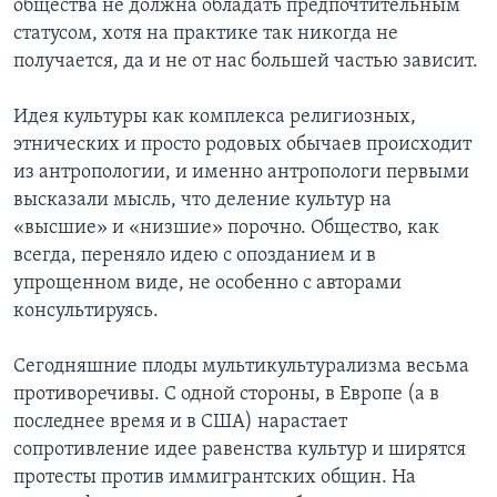
общества не должна обладать предпочтительным
статусом, хотя на практике так никогда не
Learning English
получается, да и не от нас большей частью зависит.
СОЦИАЛЬНЫЕ СЕТИ
Идея культуры как комплекса религиозных,
этнических и просто родовых обычаев происходит
из антропологии, и именно антропологи первыми
высказали мысль, что деление культур на
Языки
«высшие» и «низшие» порочно. Общество, как
всегда, переняло идею с опозданием и в
упрощенном виде, не особенно с авторами
консультируясь.
Сегодняшние плоды мультикультурализма весьма
противоречивы. С одной стороны, в Европе (а в
последнее время и в США) нарастает
сопротивление идее равенства культур и ширятся
протесты против иммигрантских общин. На