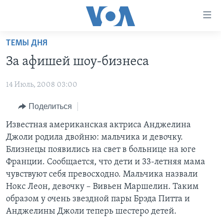
Линки
доступности
Перейти
ТЕМЫ ДНЯ
на
ГЛАВНОЕ
За афишей шоу-бизнеса
основной
ПРОГРАММЫ
контент
14 Июль, 2008 03:00
ПРОЕКТЫ
Перейти
АМЕРИКА
к
ЭКСПЕРТИЗА
Поделиться
НОВОСТИ ЗА МИНУТУ
УЧИМ АНГЛИЙСКИЙ
основной
ИНТЕРВЬЮ
ИТОГИ
НАША АМЕРИКАНСКАЯ ИСТОРИЯ
Известная американская актриса Анджелина
навигации
Джоли родила двойню: мальчика и девочку.
Перейти
ФАКТЫ ПРОТИВ ФЕЙКОВ
ПОЧЕМУ ЭТО ВАЖНО?
А КАК В АМЕРИКЕ?
Близнецы появились на свет в больнице на юге
в
ЗА СВОБОДУ ПРЕССЫ
ДИСКУССИЯ VOA
АРТЕФАКТЫ
Франции. Сообщается, что дети и 33-летняя мама
поиск
чувствуют себя превосходно. Мальчика назвали
УЧИМ АНГЛИЙСКИЙ
ДЕТАЛИ
АМЕРИКАНСКИЕ ГОРОДКИ
Нокс Леон, девочку – Вивьен Маршелин. Таким
ВИДЕО
НЬЮ-ЙОРК NEW YORK
ТЕСТЫ
образом у очень звездной пары Брэда Питта и
Анджелины Джоли теперь шестеро детей.
ПОДПИСКА НА НОВОСТИ
АМЕРИКА. БОЛЬШОЕ ПУТЕШЕСТВИЕ