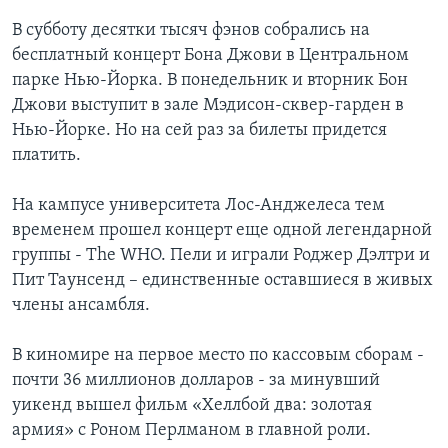
В субботу десятки тысяч фэнов собрались на
Learning English
бесплатный концерт Бона Джови в Центральном
парке Нью-Йорка. В понедельник и вторник Бон
СОЦИАЛЬНЫЕ СЕТИ
Джови выступит в зале Мэдисон-сквер-гарден в
Нью-Йорке. Но на сей раз за билеты придется
платить.
Языки
На кампусе университета Лос-Анджелеса тем
временем прошел концерт еще одной легендарной
группы - The WHO. Пели и играли Роджер Дэлтри и
Пит Таунсенд – единственные оставшиеся в живых
члены ансамбля.
В киномире на первое место по кассовым сборам -
почти 36 миллионов долларов - за минувший
уикенд вышел фильм «Хеллбой два: золотая
армия» с Роном Перлманом в главной роли.