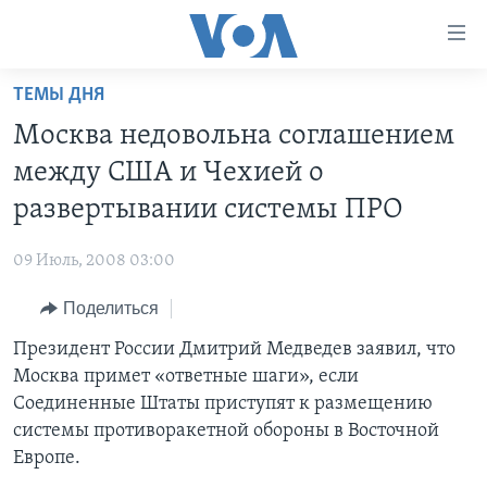
Линки
доступности
Перейти
ТЕМЫ ДНЯ
на
ГЛАВНОЕ
Москва недовольна соглашением
основной
ПРОГРАММЫ
контент
между США и Чехией о
ПРОЕКТЫ
Перейти
АМЕРИКА
развертывании системы ПРО
к
ЭКСПЕРТИЗА
НОВОСТИ ЗА МИНУТУ
УЧИМ АНГЛИЙСКИЙ
основной
09 Июль, 2008 03:00
ИНТЕРВЬЮ
ИТОГИ
НАША АМЕРИКАНСКАЯ ИСТОРИЯ
навигации
Перейти
Поделиться
ФАКТЫ ПРОТИВ ФЕЙКОВ
ПОЧЕМУ ЭТО ВАЖНО?
А КАК В АМЕРИКЕ?
в
Президент России Дмитрий Медведев заявил, что
ЗА СВОБОДУ ПРЕССЫ
ДИСКУССИЯ VOA
АРТЕФАКТЫ
поиск
Москва примет «ответные шаги», если
УЧИМ АНГЛИЙСКИЙ
ДЕТАЛИ
АМЕРИКАНСКИЕ ГОРОДКИ
Соединенные Штаты приступят к размещению
ВИДЕО
системы противоракетной обороны в Восточной
НЬЮ-ЙОРК NEW YORK
ТЕСТЫ
Европе.
ПОДПИСКА НА НОВОСТИ
АМЕРИКА. БОЛЬШОЕ ПУТЕШЕСТВИЕ