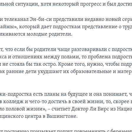
льной ситуации, хотя некоторый прогресс и был дости
 и телеканал Эн-би-си представили недавно новый сер
аймы», который дает подросткам представление о труд
лкиваются молодые родители.
т, что если бы родители чаще разговаривали с подрост
кса и отношениях между полами, то проблема подрост
не стояла бы так остро. Кроме того, нужно, чтобы под
как ранние дети ухудшают их образовательные и мате
ки-подростка есть планы на будущее и она понимает, ч
 колледж и чего-то достичь в своей жизни, то, скорее в
ло половой жизни», – считает Доктор Ли Бирс из Наци
ицинского центра в Вашингтоне.
т постоянно призывает подруг повременить с беремен