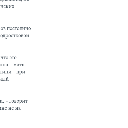
анских
ков постоянно
 подростковой
 что это
анна – мать-
стини – при
нный
и, – говорит
мне не на