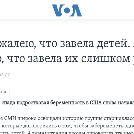
жалею, что завела детей.
, что завела их слишком
03:00
ься
о спада подростковая беременность в США снова начал
е СМИ широко освещали историю группы старшекласс
, которые договорились о том, чтобы забеременеть од
тить детей. Администрация школы опровергла эту ин