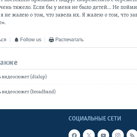
очень тяжело. Если бы у меня не было детей… Не пойм
я не жалею о том, что завела их. Я жалею о том, что за
о».
ься
Follow us
Распечатать
также
 видеосюжет (dialup)
 видеосюжет (broadband)
Ы
СОЦИАЛЬНЫЕ СЕТИ