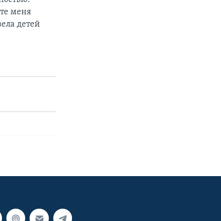
ите меня
вела детей