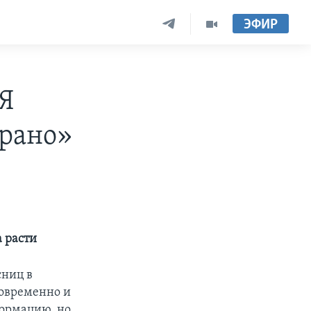
ЭФИР
 Я
 рано»
а расти
ниц в
новременно и
формацию, но