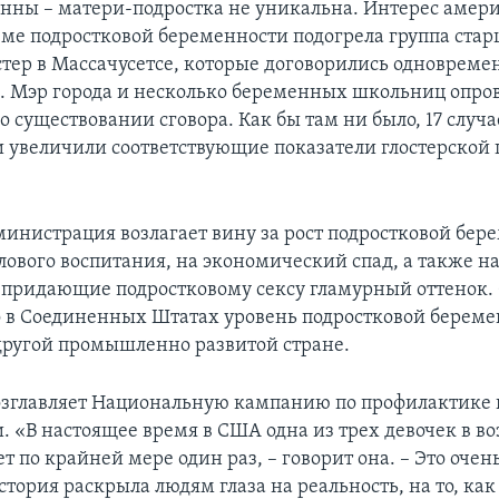
нны – матери-подростка не уникальна. Интерес амер
ме подростковой беременности подогрела группа ста
остер в Массачусетсе, которые договорились одновреме
. Мэр города и несколько беременных школьниц опро
 существовании сговора. Как бы там ни было, 17 случа
 увеличили соответствующие показатели глостерской
инистрация возлагает вину за рост подростковой бер
лового воспитания, на экономический спад, а также н
 придающие подростковому сексу гламурный оттенок.
о в Соединенных Штатах уровень подростковой берем
другой промышленно развитой стране.
озглавляет Национальную кампанию по профилактике 
 «В настоящее время в США одна из трех девочек в во
т по крайней мере один раз, – говорит она. – Это очен
стория раскрыла людям глаза на реальность, на то, ка