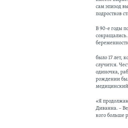
сам эпизод в
подростков ст
В 90-е годы 
сокращались. 
беременности
было 17 лет, 
случится. Чес
одиночка, ра
рождении был
медицинский
«Я продолжаю 
Диванна. – Ве
кого больше 