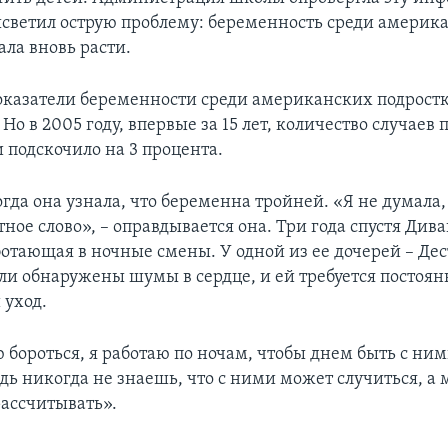
ысветил острую проблему: беременность среди америк
ала вновь расти.
показатели беременности среди американских подрост
Но в 2005 году, впервые за 15 лет, количество случаев
 подскочило на 3 процента.
когда она узнала, что беременна тройней. «Я не думала,
тное слово», – оправдывается она. Три года спустя Див
ботающая в ночные смены. У одной из ее дочерей – Де
и обнаружены шумы в сердце, и ей требуется постоя
 уход.
бороться, я работаю по ночам, чтобы днем быть с ним
дь никогда не знаешь, что с ними может случиться, а 
рассчитывать».