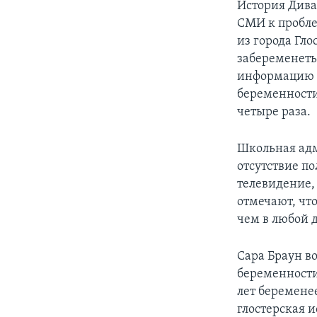
История Дива
СМИ к пробле
из города Гл
забеременеть
информацию о
беременности
четыре раза.
Школьная адм
отсутствие по
телевидение,
отмечают, чт
чем в любой 
Сара Браун в
беременности.
лет беременее
глостерская и