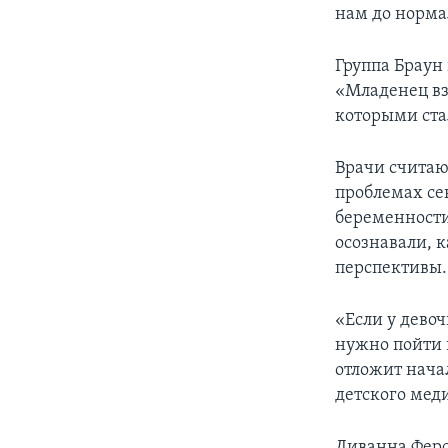
нам до норма
Группа Браун
«Младенец вз
которыми ста
Врачи считаю
проблемах се
беременности 
осознавали, 
перспективы.
«Если у девоч
нужно пойти в
отложит нача
детского мед
Диванна Ферс