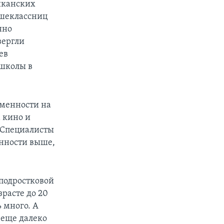
иканских
ршеклассниц
нно
вергли
ев
 школы в
еменности на
а кино и
 Специалисты
енности выше,
подростковой
зрасте до 20
ь много. А
к еще далеко