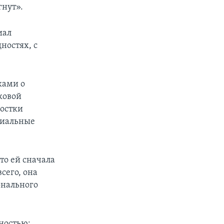
гнут».
иал
ностях, с
ками о
ковой
ростки
риальные
то ей сначала
сего, она
онального
ностью: