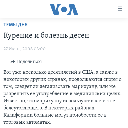
Линки
доступности
Перейти
ТЕМЫ ДНЯ
на
ГЛАВНОЕ
Курение и болезнь десен
основной
ПРОГРАММЫ
контент
27 Июнь, 2008 03:00
ПРОЕКТЫ
Перейти
АМЕРИКА
к
ЭКСПЕРТИЗА
Поделиться
НОВОСТИ ЗА МИНУТУ
УЧИМ АНГЛИЙСКИЙ
основной
ИНТЕРВЬЮ
ИТОГИ
НАША АМЕРИКАНСКАЯ ИСТОРИЯ
Вот уже несколько десятилетий в США, а также в
навигации
некоторых других странах, продолжаются споры о
Перейти
ФАКТЫ ПРОТИВ ФЕЙКОВ
ПОЧЕМУ ЭТО ВАЖНО?
А КАК В АМЕРИКЕ?
том, следует ли легализовать марихуану, или же
в
ЗА СВОБОДУ ПРЕССЫ
ДИСКУССИЯ VOA
АРТЕФАКТЫ
разрешить ее употребление в медицинских целях.
поиск
Известно, что марихуану используют в качестве
УЧИМ АНГЛИЙСКИЙ
ДЕТАЛИ
АМЕРИКАНСКИЕ ГОРОДКИ
болеутоляющего. В некоторых районах
ВИДЕО
НЬЮ-ЙОРК NEW YORK
ТЕСТЫ
Калифорнии больные могут приобрести ее в
торговых автоматах.
ПОДПИСКА НА НОВОСТИ
АМЕРИКА. БОЛЬШОЕ ПУТЕШЕСТВИЕ