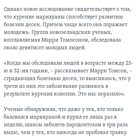
Однако новое исследование свидетельствует о том,
Learning English
что курение марихуаны способствует развитию
болезни десен. Причем чаще всего она поражает
СОЦИАЛЬНЫЕ СЕТИ
молодежь. Группа новозеландских ученых,
возглавляемая Марри Томпсоном, обследовала
около девятисот молодых людей.
Языки
«Когда мы обследовали людей в возрасте между 25-
ю и 32-мя годами, – рассказывает Марри Томсон, –
страдающих болезнью десен, то выяснилось, что у
трети из них это заболевание развилось в
результате курения конопли. Это нас поразило».
Ученые обнаружили, что даже у тех, кто только
баловался марихуаной и курил ее лишь раз в
неделю, шансы заболеть пародонтозом в три раза
выше, чем у тех, кто никогда не пробовал травку.