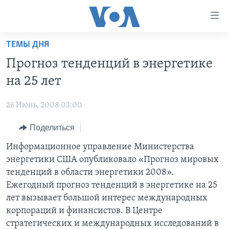
Линки
доступности
Перейти
ТЕМЫ ДНЯ
на
ГЛАВНОЕ
Прогноз тенденций в энергетике
основной
ПРОГРАММЫ
контент
на 25 лет
ПРОЕКТЫ
Перейти
АМЕРИКА
к
26 Июнь, 2008 03:00
ЭКСПЕРТИЗА
НОВОСТИ ЗА МИНУТУ
УЧИМ АНГЛИЙСКИЙ
основной
Поделиться
ИНТЕРВЬЮ
ИТОГИ
НАША АМЕРИКАНСКАЯ ИСТОРИЯ
навигации
Перейти
ФАКТЫ ПРОТИВ ФЕЙКОВ
Информационное управление Министерства
ПОЧЕМУ ЭТО ВАЖНО?
А КАК В АМЕРИКЕ?
в
энергетики США опубликовало «Прогноз мировых
ЗА СВОБОДУ ПРЕССЫ
ДИСКУССИЯ VOA
АРТЕФАКТЫ
поиск
тенденций в области энергетики 2008».
УЧИМ АНГЛИЙСКИЙ
ДЕТАЛИ
АМЕРИКАНСКИЕ ГОРОДКИ
Ежегодный прогноз тенденций в энергетике на 25
лет вызывает большой интерес международных
ВИДЕО
НЬЮ-ЙОРК NEW YORK
ТЕСТЫ
корпораций и финансистов. В Центре
ПОДПИСКА НА НОВОСТИ
АМЕРИКА. БОЛЬШОЕ ПУТЕШЕСТВИЕ
стратегических и международных исследований в