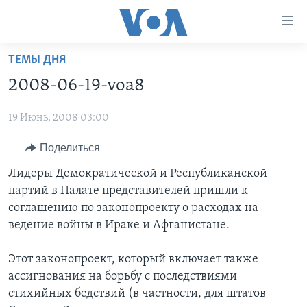
Линки
доступности
Перейти
ТЕМЫ ДНЯ
на
ГЛАВНОЕ
2008-06-19-voa8
основной
ПРОГРАММЫ
контент
19 Июнь, 2008 03:00
ПРОЕКТЫ
Перейти
АМЕРИКА
к
ЭКСПЕРТИЗА
Поделиться
НОВОСТИ ЗА МИНУТУ
УЧИМ АНГЛИЙСКИЙ
основной
ИНТЕРВЬЮ
ИТОГИ
НАША АМЕРИКАНСКАЯ ИСТОРИЯ
Лидеры Демократической и Республиканской
навигации
партий в Палате представителей пришли к
Перейти
ФАКТЫ ПРОТИВ ФЕЙКОВ
ПОЧЕМУ ЭТО ВАЖНО?
А КАК В АМЕРИКЕ?
соглашению по законопроекту о расходах на
в
ЗА СВОБОДУ ПРЕССЫ
ДИСКУССИЯ VOA
АРТЕФАКТЫ
ведение войны в Ираке и Афганистане.
поиск
УЧИМ АНГЛИЙСКИЙ
ДЕТАЛИ
АМЕРИКАНСКИЕ ГОРОДКИ
Этот законопроект, который включает также
ВИДЕО
НЬЮ-ЙОРК NEW YORK
ТЕСТЫ
ассигнования на борьбу с последствиями
стихийных бедствий (в частности, для штатов
ПОДПИСКА НА НОВОСТИ
АМЕРИКА. БОЛЬШОЕ ПУТЕШЕСТВИЕ