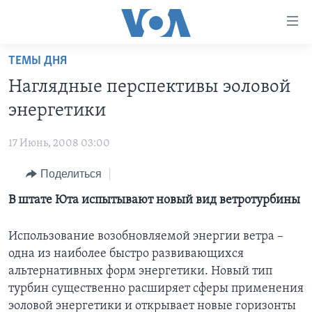
Линки
доступности
Перейти
ТЕМЫ ДНЯ
на
ГЛАВНОЕ
Наглядные перспективы эоловой
основной
ПРОГРАММЫ
контент
энергетики
ПРОЕКТЫ
Перейти
АМЕРИКА
к
17 Июнь, 2008 03:00
ЭКСПЕРТИЗА
НОВОСТИ ЗА МИНУТУ
УЧИМ АНГЛИЙСКИЙ
основной
Поделиться
ИНТЕРВЬЮ
ИТОГИ
НАША АМЕРИКАНСКАЯ ИСТОРИЯ
навигации
Перейти
ФАКТЫ ПРОТИВ ФЕЙКОВ
В штате Юта испытывают новый вид ветротурбины
ПОЧЕМУ ЭТО ВАЖНО?
А КАК В АМЕРИКЕ?
в
ЗА СВОБОДУ ПРЕССЫ
ДИСКУССИЯ VOA
АРТЕФАКТЫ
поиск
Использование возобновляемой энергии ветра –
УЧИМ АНГЛИЙСКИЙ
ДЕТАЛИ
АМЕРИКАНСКИЕ ГОРОДКИ
одна из наиболее быстро развивающихся
альтернативных форм энергетики. Новый тип
ВИДЕО
НЬЮ-ЙОРК NEW YORK
ТЕСТЫ
турбин существенно расширяет сферы применения
ПОДПИСКА НА НОВОСТИ
АМЕРИКА. БОЛЬШОЕ ПУТЕШЕСТВИЕ
эоловой энергетики и открывает новые горизонты