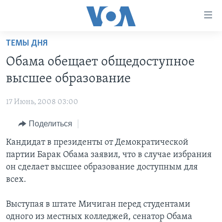
Линки
доступности
Перейти
ТЕМЫ ДНЯ
на
ГЛАВНОЕ
Обама обещает общедоступное
основной
ПРОГРАММЫ
контент
высшее образование
ПРОЕКТЫ
Перейти
АМЕРИКА
к
17 Июнь, 2008 03:00
ЭКСПЕРТИЗА
НОВОСТИ ЗА МИНУТУ
УЧИМ АНГЛИЙСКИЙ
основной
Поделиться
ИНТЕРВЬЮ
ИТОГИ
НАША АМЕРИКАНСКАЯ ИСТОРИЯ
навигации
Перейти
ФАКТЫ ПРОТИВ ФЕЙКОВ
Кандидат в президенты от Демократической
ПОЧЕМУ ЭТО ВАЖНО?
А КАК В АМЕРИКЕ?
в
партии Барак Обама заявил, что в случае избрания
ЗА СВОБОДУ ПРЕССЫ
ДИСКУССИЯ VOA
АРТЕФАКТЫ
поиск
он сделает высшее образование доступным для
УЧИМ АНГЛИЙСКИЙ
ДЕТАЛИ
АМЕРИКАНСКИЕ ГОРОДКИ
всех.
ВИДЕО
НЬЮ-ЙОРК NEW YORK
ТЕСТЫ
Выступая в штате Мичиган перед студентами
ПОДПИСКА НА НОВОСТИ
АМЕРИКА. БОЛЬШОЕ ПУТЕШЕСТВИЕ
одного из местных колледжей, сенатор Обама