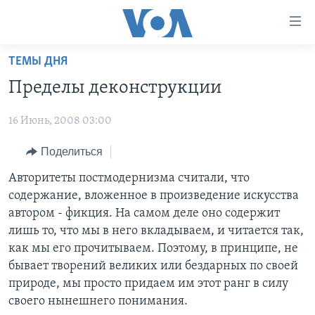
Линки
доступности
Перейти
ТЕМЫ ДНЯ
на
ГЛАВНОЕ
Пределы деконструкции
основной
ПРОГРАММЫ
контент
16 Июнь, 2008 03:00
ПРОЕКТЫ
Перейти
АМЕРИКА
к
ЭКСПЕРТИЗА
Поделиться
НОВОСТИ ЗА МИНУТУ
УЧИМ АНГЛИЙСКИЙ
основной
ИНТЕРВЬЮ
ИТОГИ
НАША АМЕРИКАНСКАЯ ИСТОРИЯ
Авторитеты постмодернизма считали, что
навигации
содержание, вложенное в произведение искусства
Перейти
ФАКТЫ ПРОТИВ ФЕЙКОВ
ПОЧЕМУ ЭТО ВАЖНО?
А КАК В АМЕРИКЕ?
автором - фикция. На самом деле оно содержит
в
ЗА СВОБОДУ ПРЕССЫ
ДИСКУССИЯ VOA
АРТЕФАКТЫ
лишь то, что мы в него вкладываем, и читается так,
поиск
как мы его прочитываем. Поэтому, в принципе, не
УЧИМ АНГЛИЙСКИЙ
ДЕТАЛИ
АМЕРИКАНСКИЕ ГОРОДКИ
бывает творений великих или бездарных по своей
ВИДЕО
НЬЮ-ЙОРК NEW YORK
ТЕСТЫ
природе, мы просто придаем им этот ранг в силу
своего нынешнего понимания.
ПОДПИСКА НА НОВОСТИ
АМЕРИКА. БОЛЬШОЕ ПУТЕШЕСТВИЕ