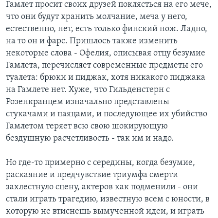
Гамлет просит своих друзей поклясться на его мече,
что они будут хранить молчание, меча у него,
естественно, нет, есть только финский нож. Ладно,
на то он и фарс. Пришлось также изменить
некоторые слова - Офелия, описывая отцу безумие
Гамлета, перечисляет современные предметы его
туалета: брюки и пиджак, хотя никакого пиджака
на Гамлете нет. Хуже, что Гильденстерн с
Розенкранцем изначально представлены
стукачами и паяцами, и последующее их убийство
Гамлетом теряет всю свою шокирующую
бездушную расчетливость - так им и надо.
Но где-то примерно с середины, когда безумие,
раскаяние и предчувствие триумфа смерти
захлестнуло сцену, актеров как подменили - они
стали играть трагедию, известную всем с юности, в
которую не втиснешь вымученной идеи, и играть