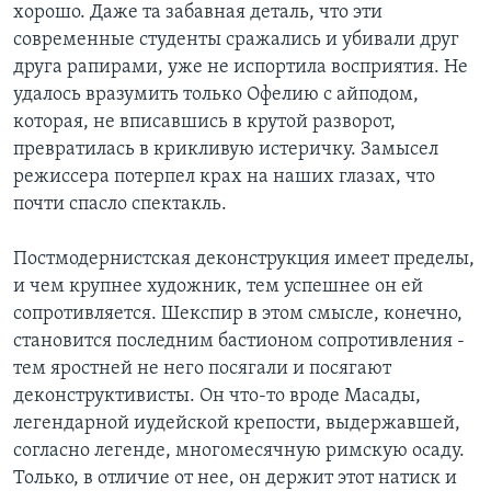
хорошо. Даже та забавная деталь, что эти
современные студенты сражались и убивали друг
друга рапирами, уже не испортила восприятия. Не
удалось вразумить только Офелию с айподом,
которая, не вписавшись в крутой разворот,
превратилась в крикливую истеричку. Замысел
режиссера потерпел крах на наших глазах, что
почти спасло спектакль.
Постмодернистская деконструкция имеет пределы,
и чем крупнее художник, тем успешнее он ей
сопротивляется. Шекспир в этом смысле, конечно,
становится последним бастионом сопротивления -
тем яростней не него посягали и посягают
деконструктивисты. Он что-то вроде Масады,
легендарной иудейской крепости, выдержавшей,
согласно легенде, многомесячную римскую осаду.
Только, в отличие от нее, он держит этот натиск и