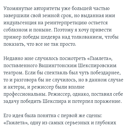
Упомянутые авторитеты уже большей частью
Learning English
завершили свой земной срок, но выданная ими
индульгенция на реинтерпретацию остается
СОЦИАЛЬНЫЕ СЕТИ
соблазном и поныне. Поэтому я хочу привести
пример победы шедевра над толкованием, чтобы
показать, что все не так просто.
Языки
Недавно мне случилось посмотреть «Гамлета»,
поставленного Вашингтонским Шекспировским
театром. Если бы спектакль был чуть побездарнее,
то и разговора бы не случилось, но в данном случае
и актеры, и режиссер были вполне
профессиональны. Режиссер, однако, поставил себе
задачу победить Шекспира и потерпел поражение.
Его идея была понятна с первой же сцены:
«Гамлета», одну из самых серьезных и глубоких