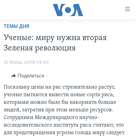
Линки
доступности
Перейти
ТЕМЫ ДНЯ
на
ГЛАВНОЕ
Ученые: миру нужна вторая
основной
ПРОГРАММЫ
контент
Зеленая революция
ПРОЕКТЫ
Перейти
АМЕРИКА
к
10 Июнь, 2008 03:00
ЭКСПЕРТИЗА
НОВОСТИ ЗА МИНУТУ
УЧИМ АНГЛИЙСКИЙ
основной
Поделиться
ИНТЕРВЬЮ
ИТОГИ
НАША АМЕРИКАНСКАЯ ИСТОРИЯ
навигации
Перейти
ФАКТЫ ПРОТИВ ФЕЙКОВ
Поскольку цены на рис стремительно растут,
ПОЧЕМУ ЭТО ВАЖНО?
А КАК В АМЕРИКЕ?
в
ученые пытаются вывести новые сорта риса,
ЗА СВОБОДУ ПРЕССЫ
ДИСКУССИЯ VOA
АРТЕФАКТЫ
поиск
которыми можно было бы накормить больше
УЧИМ АНГЛИЙСКИЙ
ДЕТАЛИ
АМЕРИКАНСКИЕ ГОРОДКИ
людей, затратив при этом меньше ресурсов.
Сотрудники Международного научно-
ВИДЕО
НЬЮ-ЙОРК NEW YORK
ТЕСТЫ
исследовательского института риса считают, что
ПОДПИСКА НА НОВОСТИ
АМЕРИКА. БОЛЬШОЕ ПУТЕШЕСТВИЕ
для предотвращения угрозы голода миру следует