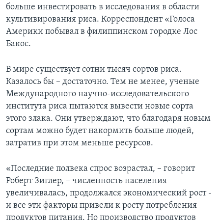
больше инвестировать в исследования в области
Learning English
культивирования риса. Корреспондент «Голоса
Америки побывал в филиппинском городке Лос
Бакос.
СОЦИАЛЬНЫЕ СЕТИ
В мире существует сотни тысяч сортов риса.
Казалось бы – достаточно. Тем не менее, ученые
Языки
Международного научно-исследовательского
института риса пытаются вывести новые сорта
этого злака. Они утверждают, что благодаря новым
сортам можно будет накормить больше людей,
затратив при этом меньше ресурсов.
«Последние полвека спрос возрастал, – говорит
Роберт Зиглер, – численность населения
увеличивалась, продолжался экономический рост -
и все эти факторы привели к росту потребления
продуктов питания. Но производство продуктов