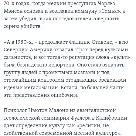
70-х годах, когда мелкий преступник Чарльз
Мэнсон основал и возглавил коммуну «Семья», а
затем убедил своих последователей совершить
серию убийств.
«А в 1980-х, – продолжает Филиппс Стивенс, – всю
Северную Америку охватил страх перед культами
сатанистов, и вот тогда-то репутация слова «культ»
была безнадежно испорчена. Оно стало означать
группу людей с промытыми мозгами и под
строжайшим контролем страдающих бредовыми
идеями мегаломании. Кстати, по большей части
эти представления ошибочны.
Психолог Ньютон Малони из евангелистской
теологической семинарии Фуллера в Калифорнии
дает определение культу как «религии, не
свойственной современной местной культуре».