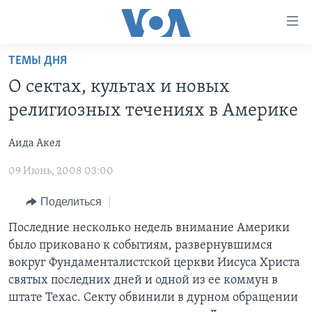
Линки
доступности
Перейти
ТЕМЫ ДНЯ
на
ГЛАВНОЕ
О сектах, культах и новых
основной
ПРОГРАММЫ
контент
религиозных течениях в Америке
ПРОЕКТЫ
Перейти
АМЕРИКА
к
Аида Акел
ЭКСПЕРТИЗА
НОВОСТИ ЗА МИНУТУ
УЧИМ АНГЛИЙСКИЙ
основной
09 Июнь, 2008 03:00
ИНТЕРВЬЮ
ИТОГИ
НАША АМЕРИКАНСКАЯ ИСТОРИЯ
навигации
Перейти
ФАКТЫ ПРОТИВ ФЕЙКОВ
ПОЧЕМУ ЭТО ВАЖНО?
А КАК В АМЕРИКЕ?
Поделиться
в
ЗА СВОБОДУ ПРЕССЫ
ДИСКУССИЯ VOA
АРТЕФАКТЫ
Последние несколько недель внимание Америки
поиск
было приковано к событиям, развернувшимся
УЧИМ АНГЛИЙСКИЙ
ДЕТАЛИ
АМЕРИКАНСКИЕ ГОРОДКИ
вокруг Фундаменталистской церкви Иисуса Христа
ВИДЕО
НЬЮ-ЙОРК NEW YORK
ТЕСТЫ
святых последних дней и одной из ее коммун в
штате Техас. Секту обвинили в дурном обращении
ПОДПИСКА НА НОВОСТИ
АМЕРИКА. БОЛЬШОЕ ПУТЕШЕСТВИЕ