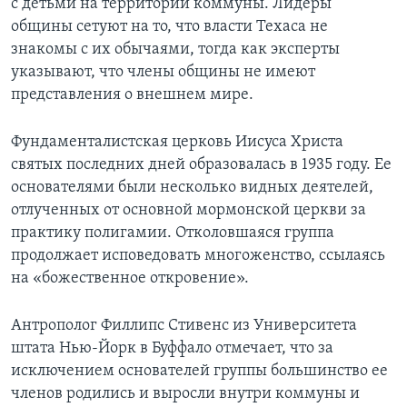
с детьми на территории коммуны. Лидеры
общины сетуют на то, что власти Техаса не
Learning English
знакомы с их обычаями, тогда как эксперты
указывают, что члены общины не имеют
СОЦИАЛЬНЫЕ СЕТИ
представления о внешнем мире.
Фундаменталистская церковь Иисуса Христа
святых последних дней образовалась в 1935 году. Ее
Языки
основателями были несколько видных деятелей,
отлученных от основной мормонской церкви за
практику полигамии. Отколовшаяся группа
продолжает исповедовать многоженство, ссылаясь
на «божественное откровение».
Антрополог Филлипс Стивенс из Университета
штата Нью-Йорк в Буффало отмечает, что за
исключением основателей группы большинство ее
членов родились и выросли внутри коммуны и