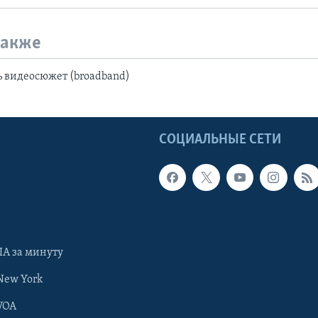
также
 видеосюжет (broadband)
Ы
СОЦИАЛЬНЫЕ СЕТИ
А за минуту
New York
VOA