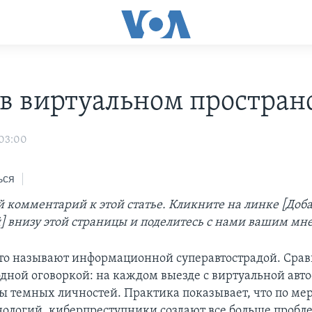
 в виртуальном простран
03:00
ься
й комментарий к этой статье. Кликните на линке [Доб
 внизу этой страницы и поделитесь с нами вашим мн
то называют информационной суперавтострадой. Сра
 одной оговоркой: на каждом выезде с виртуальной авт
ы темных личностей. Практика показывает, что по ме
нологий, киберпреступники создают все больше пробл