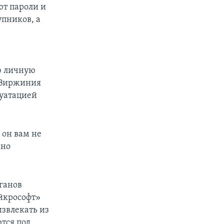
ют пароли и
упников, а
ю личную
 Виржиния
луатацией
 он вам не
жно
ганов
йкрософт»
звлекать из
тся под