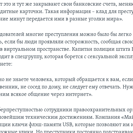
 это и тут же закрывают свои банковские счета, меня
дитные карточки. Такая информация – клад для прест
ение минут передается ими в разные уголки мира».
едователей многие преступления можно было бы легко
ь, если бы люди проявляли осторожность, сообщая сво
 виртуальном пространстве. Капитан полиции штата
дит в спецгруппу, которая борется с сексуальной эксп
нете:
о не знаете человека, который обращается к вам, если
твенник, не сосед по дому, не следует ему отвечать. Ну
 ним всякое общение через интернет».
иберпреступностью сотрудники правоохранительных ор
 новейшим техническим достижениям. Компания «Ма
иции ключи флэш-памяти USB, которые позволяют им и
ужные улики. Но преступники постоянно подстраиваю