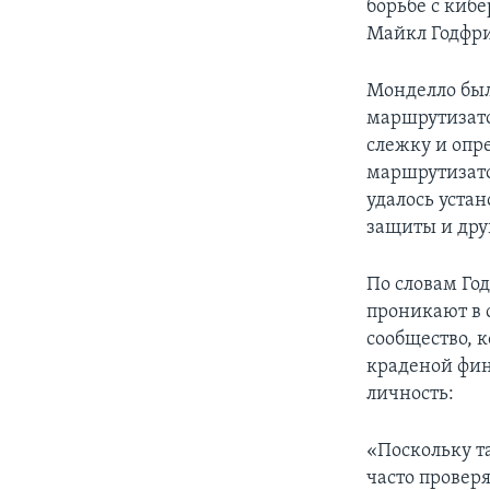
борьбе с ки
Майкл Годфри
Монделло был
маршрутизато
слежку и опре
маршрутизато
удалось уста
защиты и дру
По словам Год
проникают в 
сообщество, к
краденой фи
личность:
«Поскольку т
часто проверя