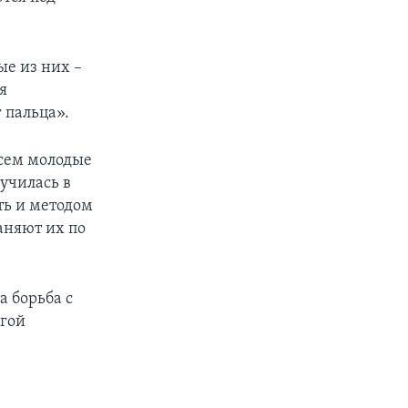
ые из них –
я
 пальца».
всем молодые
училась в
ть и методом
аняют их по
а борьба с
угой