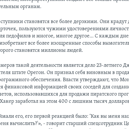
тельным органам.
ступники становятся все более дерзкими. Они крадут 
рточек, пользуются чужими удостоверениями личност
ля педофилов и многое, многое другое… С каждым дн
изобретают все более изощренные способы вымогатель
орого становятся миллионы людей.
меров такой деятельности является дело 23-летнего 
теля штате Орегон. Он признал себя виновным в прод
рограммного обеспечения. Власти утверждают, что Мо
ся финансовой информацией своих соседей для создан
етов, использовавшихся для продажи пиратского про
 Хакер заработал на этом 400 с лишним тысяч долларов
ймали его, его первой реакцией было: ‘Как вы меня на
еня вычислить?'», - говорит старший спецсотрудник Ц