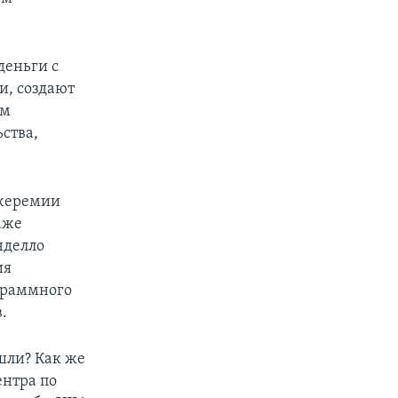
деньги с
и, создают
ем
ства,
Джеремии
аже
нделло
ия
граммного
.
шли? Как же
ентра по