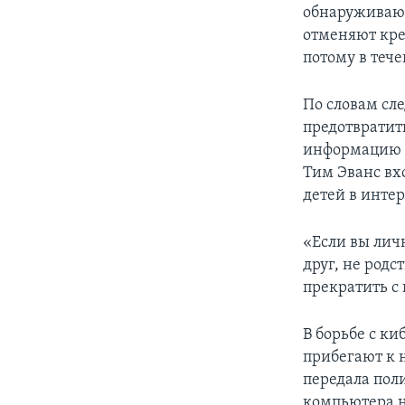
обнаруживают
отменяют кре
потому в теч
По словам сл
предотвратит
информацию в
Тим Эванс вхо
детей в интер
«Если вы личн
друг, не родс
прекратить с
В борьбе с к
прибегают к
передала пол
компьютера н