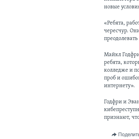
новые условия
«Ребята, раб
чересчур. Они
преодолевать
Майкл Годфри
ребята, кото
колледже и п
проб и ошибо
интернету».
Годфри и Эван
кибепреступн
признают, что
Поделит