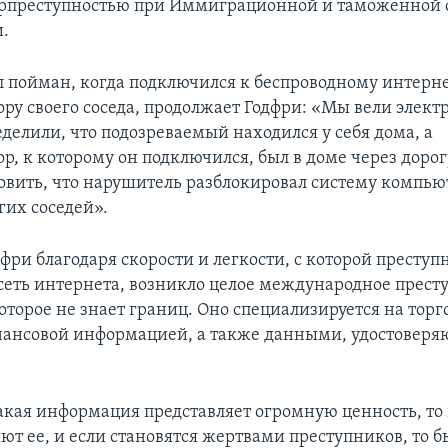
берпреступностью при Иммиграционной и таможенной
.
 пойман, когда подключился к беспроводному интерне
ру своего соседа, продолжает Годфри: «Мы вели элек
делили, что подозреваемый находился у себя дома, а
р, к которому он подключился, был в доме через дорог
новить, что нарушитель разблокировал систему компь
гих соседей».
фри благодаря скорости и легкости, с которой престу
сеть интернета, возникло целое международное прест
оторое не знает границ. Оно специализируется на торг
нансовой информацией, а также данными, удостовер
акая информация представляет огромную ценность, то
ют ее, и если становятся жертвами преступников, то б