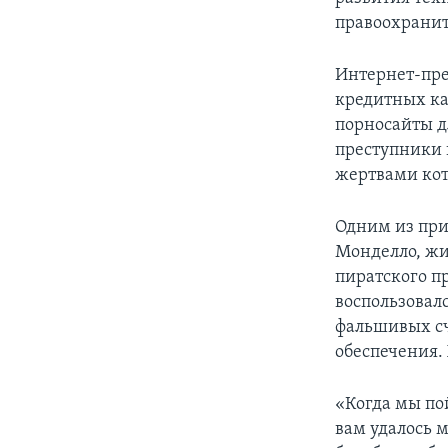
правоохрани
Интернет-пре
кредитных ка
порносайты д
преступники 
жертвами кот
Одним из при
Монделло, жи
пиратского п
воспользовал
фальшивых сч
обеспечения.
«Когда мы по
вам удалось м