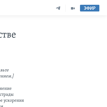
ЭФИР
стве
авьте
ением.]
внение
острады
ре ускорения
ем