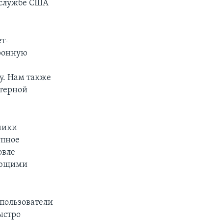
 службе США
т-
тронную
у. Нам также
ютерной
пники
упное
овле
яющими
 пользователи
ыстро